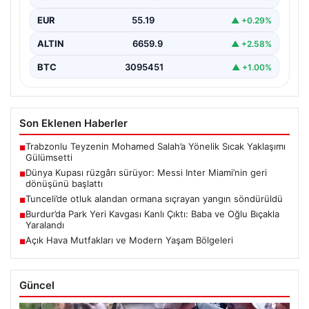
EUR
55.19
▲ +0.29%
ALTIN
6659.9
▲ +2.58%
BTC
3095451
▲ +1.00%
Son Eklenen Haberler
Trabzonlu Teyzenin Mohamed Salah’a Yönelik Sıcak Yaklaşımı
■
Gülümsetti
Dünya Kupası rüzgârı sürüyor: Messi Inter Miami’nin geri
■
dönüşünü başlattı
Tunceli’de otluk alandan ormana sıçrayan yangın söndürüldü
■
Burdur’da Park Yeri Kavgası Kanlı Çıktı: Baba ve Oğlu Bıçakla
■
Yaralandı
Açık Hava Mutfakları ve Modern Yaşam Bölgeleri
■
Güncel