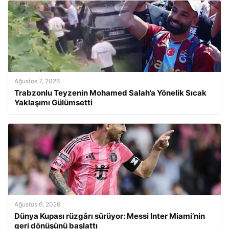
Ağustos 7, 2026
Trabzonlu Teyzenin Mohamed Salah’a Yönelik Sıcak
Yaklaşımı Gülümsetti
Ağustos 6, 2026
Dünya Kupası rüzgârı sürüyor: Messi Inter Miami’nin
geri dönüşünü başlattı