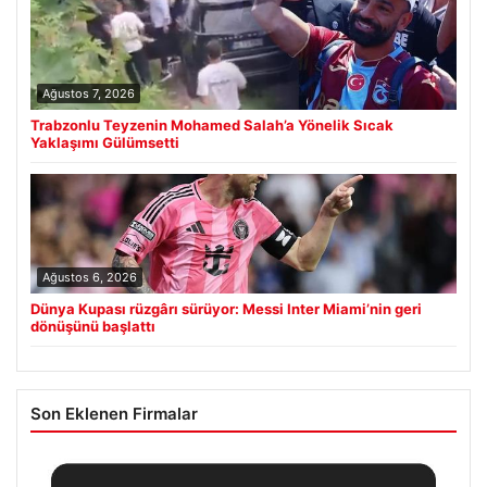
Ağustos 7, 2026
Trabzonlu Teyzenin Mohamed Salah’a Yönelik Sıcak
Yaklaşımı Gülümsetti
Ağustos 6, 2026
Dünya Kupası rüzgârı sürüyor: Messi Inter Miami’nin geri
dönüşünü başlattı
Son Eklenen Firmalar