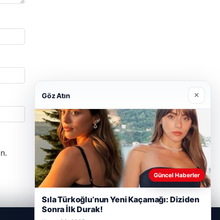
×
Göz Atın
n.
Güncel Haberler
Sıla Türkoğlu’nun Yeni Kaçamağı: Diziden
Sonra İlk Durak!