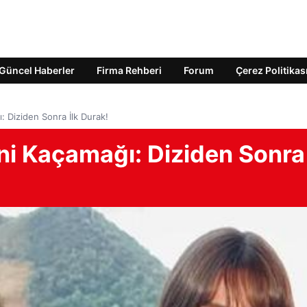
Güncel Haberler
Firma Rehberi
Forum
Çerez Politikas
: Diziden Sonra İlk Durak!
eni Kaçamağı: Diziden Sonra