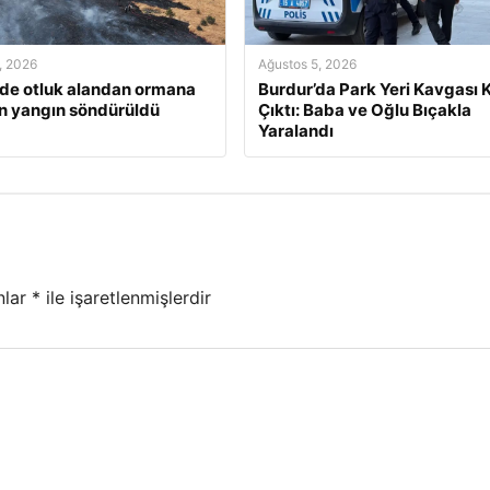
, 2026
Ağustos 5, 2026
’de otluk alandan ormana
Burdur’da Park Yeri Kavgası K
n yangın söndürüldü
Çıktı: Baba ve Oğlu Bıçakla
Yaralandı
nlar
*
ile işaretlenmişlerdir