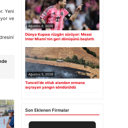
r. Yeni
iyor ve
Ağustos 6, 2026
Dünya Kupası rüzgârı sürüyor: Messi
resini
Inter Miami’nin geri dönüşünü başlattı
inde
Ağustos 5, 2026
Tunceli’de otluk alandan ormana
sıçrayan yangın söndürüldü
Son Eklenen Firmalar