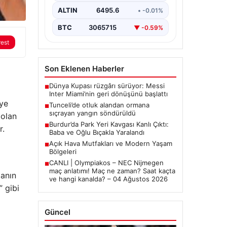
ALTIN
6495.6
• -0.01%
BTC
3065715
▼ -0.59%
rest
Son Eklenen Haberler
Dünya Kupası rüzgârı sürüyor: Messi
■
Inter Miami’nin geri dönüşünü başlattı
eye
Tunceli’de otluk alandan ormana
■
sıçrayan yangın söndürüldü
 olan
Burdur’da Park Yeri Kavgası Kanlı Çıktı:
■
r.
Baba ve Oğlu Bıçakla Yaralandı
Açık Hava Mutfakları ve Modern Yaşam
■
Bölgeleri
CANLI | Olympiakos – NEC Nijmegen
■
maç anlatımı! Maç ne zaman? Saat kaçta
 anın
ve hangi kanalda? – 04 Ağustos 2026
” gibi
Güncel