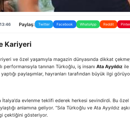
Paylaş:
 13:46
Twitter
Facebook
WhatsApp
Reddit
Pinte
e Kariyeri
ariyeri ve özel yaşamıyla magazin dünyasında dikkat çekm
ılı performansıyla tanınan Türkoğlu, iş insanı
Ata Ayyıldız
ile
 yaptığı paylaşımlar, hayranları tarafından büyük ilgi görüyo
 İtalya’da evlenme teklifi ederek herkesi sevindirdi. Bu özel
ylaştığı anlamına geliyor. “Sıla Türkoğlu ve Ata Ayyıldız aşkı
gi çektiğini gösteriyor.