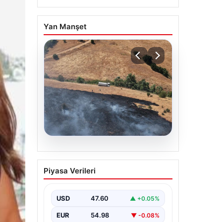
Yan Manşet
05.08.2026
Tunceli’de otluk alandan
Piyasa Verileri
ormana sıçrayan yangın
söndürüldü
USD
47.60
▲ +0.05%
EUR
54.98
▼ -0.08%