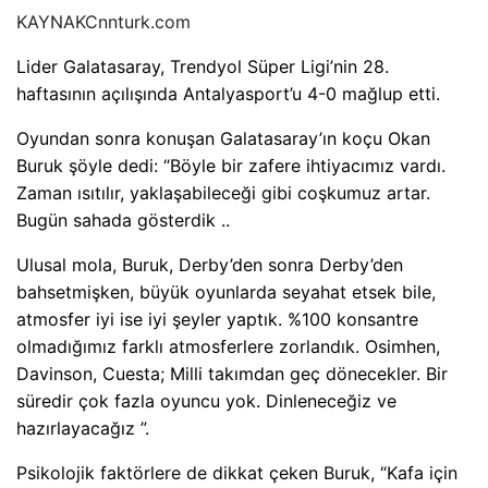
KAYNAK
Cnnturk.com
Lider Galatasaray, Trendyol Süper Ligi’nin 28.
haftasının açılışında Antalyasport’u 4-0 mağlup etti.
Oyundan sonra konuşan Galatasaray’ın koçu Okan
Buruk şöyle dedi: “Böyle bir zafere ihtiyacımız vardı.
Zaman ısıtılır, yaklaşabileceği gibi coşkumuz artar.
Bugün sahada gösterdik ..
Ulusal mola, Buruk, Derby’den sonra Derby’den
bahsetmişken, büyük oyunlarda seyahat etsek bile,
atmosfer iyi ise iyi şeyler yaptık. %100 konsantre
olmadığımız farklı atmosferlere zorlandık. Osimhen,
Davinson, Cuesta; Milli takımdan geç dönecekler. Bir
süredir çok fazla oyuncu yok. Dinleneceğiz ve
hazırlayacağız ”.
Psikolojik faktörlere de dikkat çeken Buruk, “Kafa için