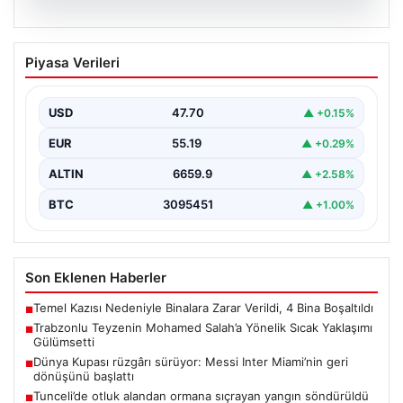
07.08.2026
Trabzonlu Teyzenin Mohamed Salah’a
Piyasa Verileri
Yönelik Sıcak Yaklaşımı Gülümsetti
Trabzonspor’un yeni transferi, dünya yıldızı Mohamed
Salah, bir reklam filmi çekimi için Trabzon’un Araklı…
USD
47.70
▲ +0.15%
EUR
55.19
▲ +0.29%
ALTIN
6659.9
▲ +2.58%
BTC
3095451
▲ +1.00%
Son Eklenen Haberler
Temel Kazısı Nedeniyle Binalara Zarar Verildi, 4 Bina Boşaltıldı
■
Trabzonlu Teyzenin Mohamed Salah’a Yönelik Sıcak Yaklaşımı
■
Gülümsetti
Dünya Kupası rüzgârı sürüyor: Messi Inter Miami’nin geri
■
dönüşünü başlattı
Tunceli’de otluk alandan ormana sıçrayan yangın söndürüldü
■