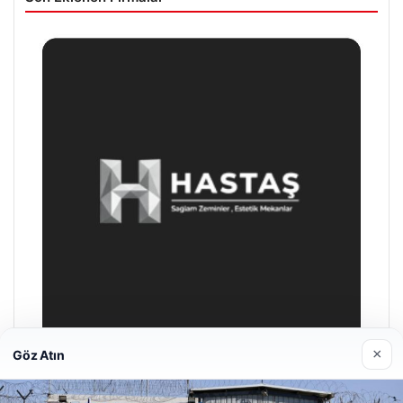
×
Göz Atın
Prenses Night Club