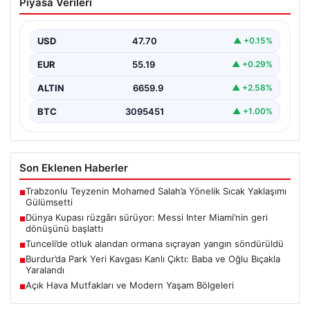
Piyasa Verileri
Inter Miami’nin geri dönüşünü başlattı
Inter Miami, Leagues Cup maçında Atletico San Luis
karşısında geriye düştüğü bir mücadelede sahadan…
USD
47.70
▲ +0.15%
EUR
55.19
▲ +0.29%
ALTIN
6659.9
▲ +2.58%
BTC
3095451
▲ +1.00%
Son Eklenen Haberler
Trabzonlu Teyzenin Mohamed Salah’a Yönelik Sıcak Yaklaşımı
■
Gülümsetti
Dünya Kupası rüzgârı sürüyor: Messi Inter Miami’nin geri
■
dönüşünü başlattı
Tunceli’de otluk alandan ormana sıçrayan yangın söndürüldü
■
Burdur’da Park Yeri Kavgası Kanlı Çıktı: Baba ve Oğlu Bıçakla
■
Yaralandı
Açık Hava Mutfakları ve Modern Yaşam Bölgeleri
■