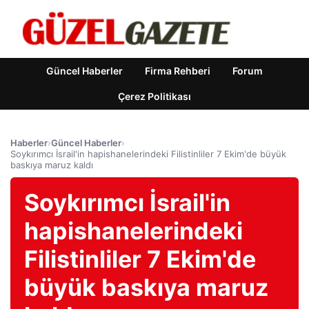
Güncel Haberler
Firma Rehberi
Forum
Çerez Politikası
Haberler
›
Güncel Haberler
›
Soykırımcı İsrail'in hapishanelerindeki Filistinliler 7 Ekim'de büyük
baskıya maruz kaldı
Soykırımcı İsrail'in
hapishanelerindeki
Filistinliler 7 Ekim'de
büyük baskıya maruz