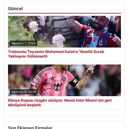
Güncel
Ağustos 7, 2026
Trabzonlu Teyzenin Mohamed Salah’a Yönelik Sıcak
Yaklaşımı Gülümsetti
Ağustos 6, 2026
Dünya Kupası rüzgârı sürüyor: Messi Inter Miami’nin geri
dönüşünü başlattı
Son Eklenen Firmalar