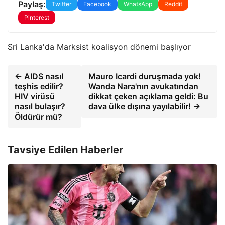
Paylaş:
Twitter
Facebook
WhatsApp
Reddit
Pinterest
Sri Lanka'da Marksist koalisyon dönemi başlıyor
← AIDS nasıl
Mauro Icardi duruşmada yok!
teşhis edilir?
Wanda Nara'nın avukatından
HIV virüsü
dikkat çeken açıklama geldi: Bu
nasıl bulaşır?
dava ülke dışına yayılabilir! →
Öldürür mü?
Tavsiye Edilen Haberler