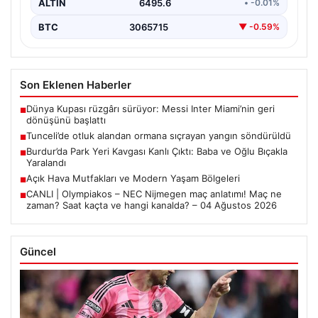
ALTIN
6495.6
• -0.01%
BTC
3065715
▼ -0.59%
Son Eklenen Haberler
Dünya Kupası rüzgârı sürüyor: Messi Inter Miami’nin geri
■
dönüşünü başlattı
Tunceli’de otluk alandan ormana sıçrayan yangın söndürüldü
■
Burdur’da Park Yeri Kavgası Kanlı Çıktı: Baba ve Oğlu Bıçakla
■
Yaralandı
Açık Hava Mutfakları ve Modern Yaşam Bölgeleri
■
CANLI | Olympiakos – NEC Nijmegen maç anlatımı! Maç ne
■
zaman? Saat kaçta ve hangi kanalda? – 04 Ağustos 2026
Güncel