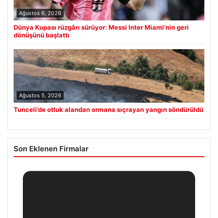
Ağustos 6, 2026
Dünya Kupası rüzgârı sürüyor: Messi Inter Miami’nin geri
dönüşünü başlattı
Ağustos 5, 2026
Tunceli’de otluk alandan ormana sıçrayan yangın söndürüldü
Son Eklenen Firmalar