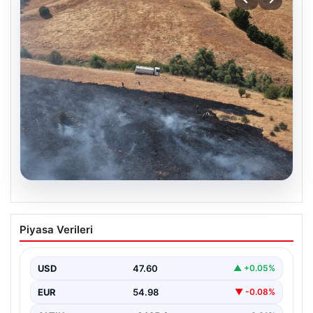
05.08.2026
Tunceli’de otluk alandan ormana
Piyasa Verileri
sıçrayan yangın söndürüldü
USD
47.60
▲ +0.05%
EUR
54.98
▼ -0.08%