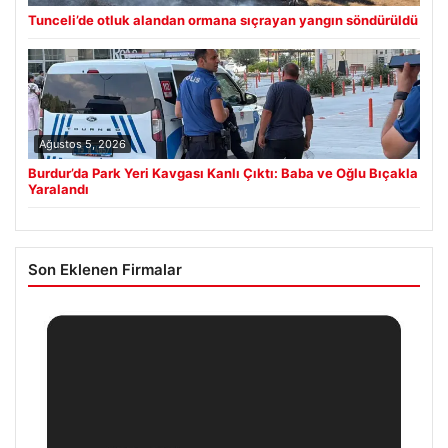
Tunceli’de otluk alandan ormana sıçrayan yangın söndürüldü
Ağustos 5, 2026
Burdur’da Park Yeri Kavgası Kanlı Çıktı: Baba ve Oğlu Bıçakla
Yaralandı
Son Eklenen Firmalar