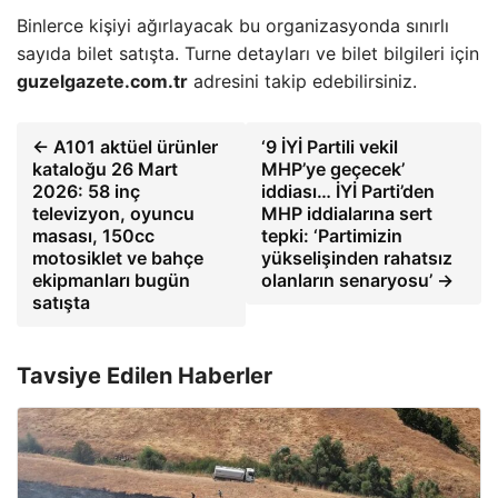
Binlerce kişiyi ağırlayacak bu organizasyonda sınırlı
sayıda bilet satışta. Turne detayları ve bilet bilgileri için
guzelgazete.com.tr
adresini takip edebilirsiniz.
← A101 aktüel ürünler
‘9 İYİ Partili vekil
kataloğu 26 Mart
MHP’ye geçecek’
2026: 58 inç
iddiası… İYİ Parti’den
televizyon, oyuncu
MHP iddialarına sert
masası, 150cc
tepki: ‘Partimizin
motosiklet ve bahçe
yükselişinden rahatsız
ekipmanları bugün
olanların senaryosu’ →
satışta
Tavsiye Edilen Haberler