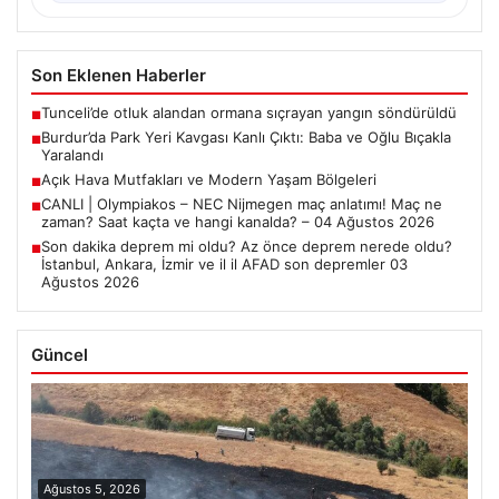
Son Eklenen Haberler
Tunceli’de otluk alandan ormana sıçrayan yangın söndürüldü
■
Burdur’da Park Yeri Kavgası Kanlı Çıktı: Baba ve Oğlu Bıçakla
■
Yaralandı
Açık Hava Mutfakları ve Modern Yaşam Bölgeleri
■
CANLI | Olympiakos – NEC Nijmegen maç anlatımı! Maç ne
■
zaman? Saat kaçta ve hangi kanalda? – 04 Ağustos 2026
Son dakika deprem mi oldu? Az önce deprem nerede oldu?
■
İstanbul, Ankara, İzmir ve il il AFAD son depremler 03
Ağustos 2026
Güncel
Ağustos 5, 2026