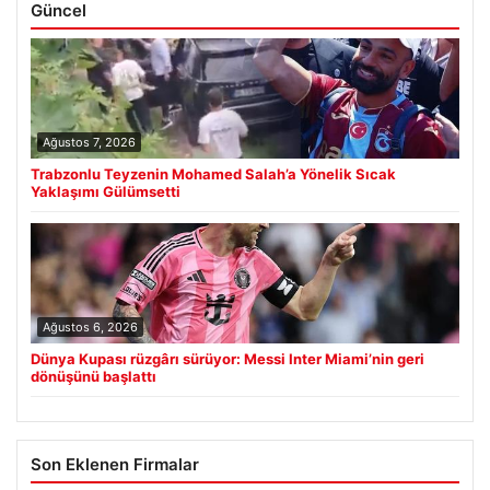
Güncel
Ağustos 7, 2026
Trabzonlu Teyzenin Mohamed Salah’a Yönelik Sıcak
Yaklaşımı Gülümsetti
Ağustos 6, 2026
Dünya Kupası rüzgârı sürüyor: Messi Inter Miami’nin geri
dönüşünü başlattı
Son Eklenen Firmalar