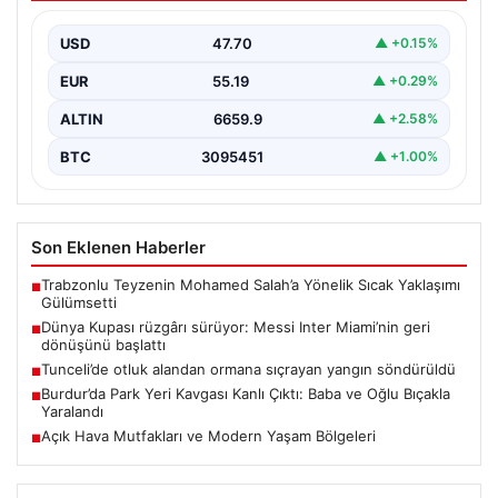
Inter Miami, Leagues Cup maçında Atletico San Luis
karşısında geriye düştüğü bir mücadelede sahadan…
USD
47.70
▲ +0.15%
EUR
55.19
▲ +0.29%
ALTIN
6659.9
▲ +2.58%
BTC
3095451
▲ +1.00%
Son Eklenen Haberler
Trabzonlu Teyzenin Mohamed Salah’a Yönelik Sıcak Yaklaşımı
■
Gülümsetti
Dünya Kupası rüzgârı sürüyor: Messi Inter Miami’nin geri
■
dönüşünü başlattı
Tunceli’de otluk alandan ormana sıçrayan yangın söndürüldü
■
Burdur’da Park Yeri Kavgası Kanlı Çıktı: Baba ve Oğlu Bıçakla
■
Yaralandı
Açık Hava Mutfakları ve Modern Yaşam Bölgeleri
■