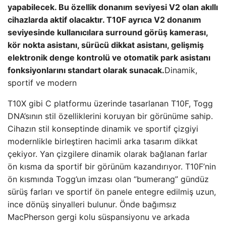
yapabilecek. Bu özellik donanım seviyesi V2 olan akıllı
cihazlarda aktif olacaktır. T10F ayrıca V2 donanım
seviyesinde kullanıcılara surround görüş kamerası,
kör nokta asistanı, sürücü dikkat asistanı, gelişmiş
elektronik denge kontrolü ve otomatik park asistanı
fonksiyonlarını standart olarak sunacak.
Dinamik,
sportif ve modern
T10X gibi C platformu üzerinde tasarlanan T10F, Togg
DNA’sının stil özelliklerini koruyan bir görünüme sahip.
Cihazın stil konseptinde dinamik ve sportif çizgiyi
modernlikle birleştiren hacimli arka tasarım dikkat
çekiyor. Yan çizgilere dinamik olarak bağlanan farlar
ön kısma da sportif bir görünüm kazandırıyor. T10F’nin
ön kısmında Togg’un imzası olan “bumerang” gündüz
sürüş farları ve sportif ön panele entegre edilmiş uzun,
ince dönüş sinyalleri bulunur. Önde bağımsız
MacPherson gergi kolu süspansiyonu ve arkada