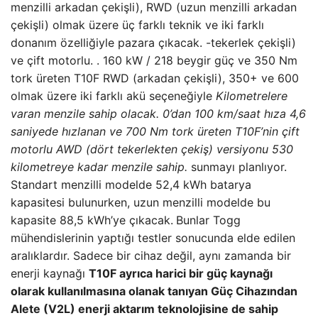
menzilli arkadan çekişli), RWD (uzun menzilli arkadan
çekişli) olmak üzere üç farklı teknik ve iki farklı
donanım özelliğiyle pazara çıkacak. -tekerlek çekişli)
ve çift motorlu. . 160 kW / 218 beygir güç ve 350 Nm
tork üreten T10F RWD (arkadan çekişli), 350+ ve 600
olmak üzere iki farklı akü seçeneğiyle
Kilometrelere
varan menzile sahip olacak. 0’dan 100 km/saat hıza 4,6
saniyede hızlanan ve 700 Nm tork üreten T10F’nin çift
motorlu AWD (dört tekerlekten çekiş) versiyonu 530
kilometreye kadar menzile sahip.
sunmayı planlıyor.
Standart menzilli modelde 52,4 kWh batarya
kapasitesi bulunurken, uzun menzilli modelde bu
kapasite 88,5 kWh’ye çıkacak.
Bunlar Togg
mühendislerinin yaptığı testler sonucunda elde edilen
aralıklardır.
Sadece bir cihaz değil, aynı zamanda bir
enerji kaynağı
T10F ayrıca harici bir güç kaynağı
olarak kullanılmasına olanak tanıyan Güç Cihazından
Alete (V2L) enerji aktarım teknolojisine de sahip