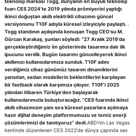
teknoloji markası Togg, dünyanın en büyük teknoloji
fuarı CES 2024’te 2019 yılında prömiyerini yaptığı
ikinci doğuştan akıllı elektrikli cihazının güncel
versiyonunu T10F adıyla küresel izleyiciyle paylaştı. .
Togg standının açılışında konuşan Togg CEO’su M.
Gürcan Karakaş, şunları söyledi: “27 Aralık 2019’da
gerçekleştirdiğimiz ön gösterimde tasarıma dair ilk
ipucunu verdik. Bugün tasarımı güncelleyerek ikinci
akıllımızı kullanıcılarımıza sunduk. T10F adını
verdiğimiz cihaz günümüz tasarım dinamiklerini
yansıtan, sedan modellerin beklentilerini karşılayan
bir fastback olarak karşımıza çıkıyor. T10F’i 2025
yılından itibaren Türkiye’den başlayarak
kullanıcılarımızla buluşturacağız. “CES fuarında ikinci
akıllı cihazımızın yanı sıra küresel pazarlara açılmaya
hazır dijital deneyim platformumuzu ve temiz enerji
çözümlerimizi de tanıtıyoruz” dedi.
ABD’nin Las Vegas
kentinde düzenlenen CES 2022’de dünya çapında ses