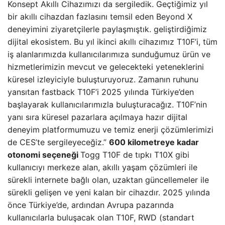
Konsept Akıllı Cihazımızı da sergiledik. Geçtiğimiz yıl
bir akıllı cihazdan fazlasını temsil eden Beyond X
deneyimini ziyaretçilerle paylaşmıştık. geliştirdiğimiz
dijital ekosistem. Bu yıl ikinci akıllı cihazımız T10F’i, tüm
iş alanlarımızda kullanıcılarımıza sunduğumuz ürün ve
hizmetlerimizin mevcut ve gelecekteki yeteneklerini
küresel izleyiciyle buluşturuyoruz. Zamanın ruhunu
yansıtan fastback T10F’i 2025 yılında Türkiye’den
başlayarak kullanıcılarımızla buluşturacağız. T10F’nin
yanı sıra küresel pazarlara açılmaya hazır dijital
deneyim platformumuzu ve temiz enerji çözümlerimizi
de CES’te sergileyeceğiz.”
600 kilometreye kadar
otonomi seçeneği
Togg T10F de tıpkı T10X gibi
kullanıcıyı merkeze alan, akıllı yaşam çözümleri ile
sürekli internete bağlı olan, uzaktan güncellemeler ile
sürekli gelişen ve yeni kalan bir cihazdır. 2025 yılında
önce Türkiye’de, ardından Avrupa pazarında
kullanıcılarla buluşacak olan T10F, RWD (standart