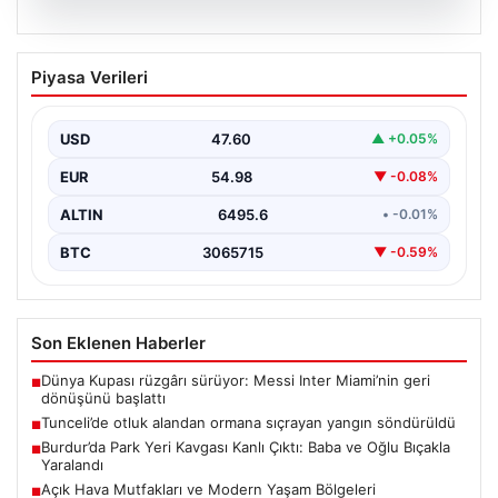
05.08.2026
Tunceli’de otluk alandan ormana
Piyasa Verileri
sıçrayan yangın söndürüldü
USD
47.60
▲ +0.05%
EUR
54.98
▼ -0.08%
ALTIN
6495.6
• -0.01%
BTC
3065715
▼ -0.59%
Son Eklenen Haberler
Dünya Kupası rüzgârı sürüyor: Messi Inter Miami’nin geri
■
dönüşünü başlattı
Tunceli’de otluk alandan ormana sıçrayan yangın söndürüldü
■
Burdur’da Park Yeri Kavgası Kanlı Çıktı: Baba ve Oğlu Bıçakla
■
Yaralandı
Açık Hava Mutfakları ve Modern Yaşam Bölgeleri
■