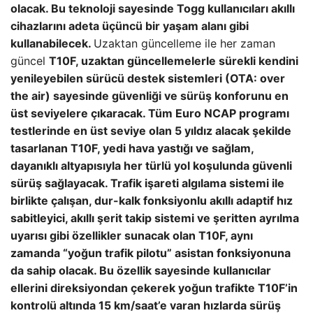
olacak. Bu teknoloji sayesinde Togg kullanıcıları akıllı
cihazlarını adeta üçüncü bir yaşam alanı gibi
kullanabilecek.
Uzaktan güncelleme ile her zaman
güncel
T10F, uzaktan güncellemelerle sürekli kendini
yenileyebilen sürücü destek sistemleri (OTA: over
the air) sayesinde güvenliği ve sürüş konforunu en
üst seviyelere çıkaracak. Tüm Euro NCAP programı
testlerinde en üst seviye olan 5 yıldız alacak şekilde
tasarlanan T10F, yedi hava yastığı ve sağlam,
dayanıklı altyapısıyla her türlü yol koşulunda güvenli
sürüş sağlayacak. Trafik işareti algılama sistemi ile
birlikte çalışan, dur-kalk fonksiyonlu akıllı adaptif hız
sabitleyici, akıllı şerit takip sistemi ve şeritten ayrılma
uyarısı gibi özellikler sunacak olan T10F, aynı
zamanda “yoğun trafik pilotu” asistan fonksiyonuna
da sahip olacak. Bu özellik sayesinde kullanıcılar
ellerini direksiyondan çekerek yoğun trafikte T10F’in
kontrolü altında 15 km/saat’e varan hızlarda sürüş