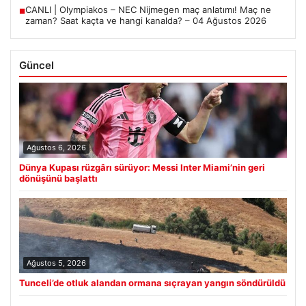
CANLI | Olympiakos – NEC Nijmegen maç anlatımı! Maç ne
■
zaman? Saat kaçta ve hangi kanalda? – 04 Ağustos 2026
Güncel
Ağustos 6, 2026
Dünya Kupası rüzgârı sürüyor: Messi Inter Miami’nin geri
dönüşünü başlattı
Ağustos 5, 2026
Tunceli’de otluk alandan ormana sıçrayan yangın söndürüldü