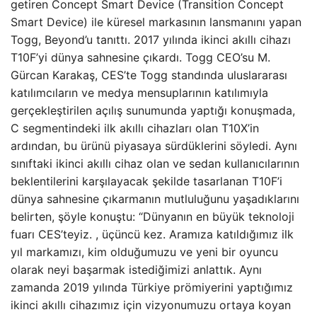
getiren Concept Smart Device (Transition Concept
Smart Device) ile küresel markasının lansmanını yapan
Togg, Beyond’u tanıttı. 2017 yılında ikinci akıllı cihazı
T10F’yi dünya sahnesine çıkardı. Togg CEO’su M.
Gürcan Karakaş, CES’te Togg standında uluslararası
katılımcıların ve medya mensuplarının katılımıyla
gerçekleştirilen açılış sunumunda yaptığı konuşmada,
C segmentindeki ilk akıllı cihazları olan T10X’in
ardından, bu ürünü piyasaya sürdüklerini söyledi. Aynı
sınıftaki ikinci akıllı cihaz olan ve sedan kullanıcılarının
beklentilerini karşılayacak şekilde tasarlanan T10F’i
dünya sahnesine çıkarmanın mutluluğunu yaşadıklarını
belirten, şöyle konuştu: “Dünyanın en büyük teknoloji
fuarı CES’teyiz. , üçüncü kez. Aramıza katıldığımız ilk
yıl markamızı, kim olduğumuzu ve yeni bir oyuncu
olarak neyi başarmak istediğimizi anlattık. Aynı
zamanda 2019 yılında Türkiye prömiyerini yaptığımız
ikinci akıllı cihazımız için vizyonumuzu ortaya koyan