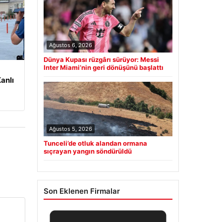
Ağustos 6, 2026
Dünya Kupası rüzgârı sürüyor: Messi
Inter Miami’nin geri dönüşünü başlattı
anlı
Ağustos 5, 2026
Tunceli’de otluk alandan ormana
sıçrayan yangın söndürüldü
Son Eklenen Firmalar