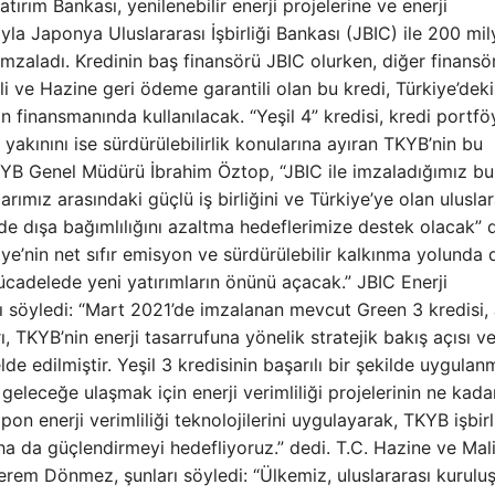
tırım Bankası, yenilenebilir enerji projelerine ve enerji
ıyla Japonya Uluslararası İşbirliği Bankası (JBIC) ile 200 mi
imzaladı. Kredinin baş finansörü JBIC olurken, diğer finansör
 ve Hazine geri ödeme garantili olan bu kredi, Türkiye’deki
rinin finansmanında kullanılacak. “Yeşil 4” kredisi, kredi portf
 yakınını ise sürdürülebilirlik konularına ayıran TKYB’nin bu
YB Genel Müdürü İbrahim Öztop, “JBIC ile imzaladığımız bu
rımız arasındaki güçlü iş birliğini ve Türkiye’ye olan uluslar
nde dışa bağımlılığını azaltma hedeflerimize destek olacak” 
ye’nin net sıfır emisyon ve sürdürülebilir kalkınma yolunda 
ücadelede yeni yatırımların önünü açacak.” JBIC Enerji
söyledi: “Mart 2021’de imzalanan mevcut Green 3 kredisi, 
rı, TKYB’nin enerji tasarrufuna yönelik stratejik bakış açısı v
 edilmiştir. Yeşil 3 kredisinin başarılı bir şekilde uygulan
eceğe ulaşmak için enerji verimliliği projelerinin ne kada
on enerji verimliliği teknolojilerini uygulayarak, TKYB işbirl
ha da güçlendirmeyi hedefliyoruz.” dedi. T.C. Hazine ve Mal
erem Dönmez, şunları söyledi: “Ülkemiz, uluslararası kurulu