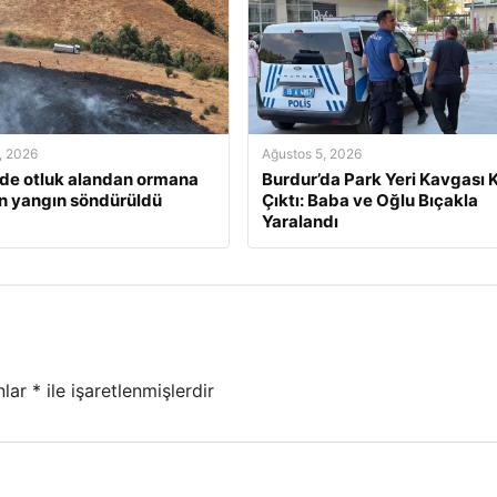
, 2026
Ağustos 5, 2026
’de otluk alandan ormana
Burdur’da Park Yeri Kavgası K
n yangın söndürüldü
Çıktı: Baba ve Oğlu Bıçakla
Yaralandı
nlar
*
ile işaretlenmişlerdir