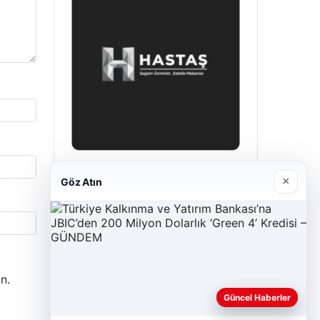
Hastaş Beton
×
Göz Atın
Mayıs 26, 2026
n.
Güncel Haberler