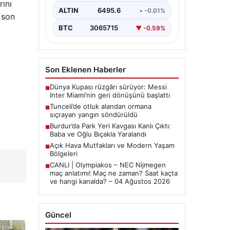
rını
ALTIN
6495.6
• -0.01%
z son
BTC
3065715
▼ -0.59%
Son Eklenen Haberler
Dünya Kupası rüzgârı sürüyor: Messi
■
Inter Miami’nin geri dönüşünü başlattı
Tunceli’de otluk alandan ormana
■
sıçrayan yangın söndürüldü
Burdur’da Park Yeri Kavgası Kanlı Çıktı:
■
Baba ve Oğlu Bıçakla Yaralandı
Açık Hava Mutfakları ve Modern Yaşam
■
Bölgeleri
CANLI | Olympiakos – NEC Nijmegen
■
maç anlatımı! Maç ne zaman? Saat kaçta
ve hangi kanalda? – 04 Ağustos 2026
Güncel