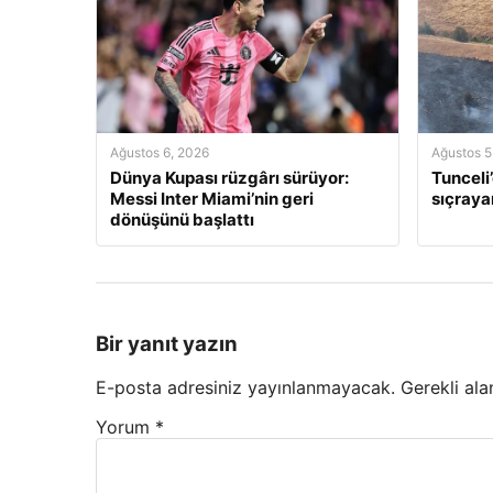
Ağustos 6, 2026
Ağustos 5
Dünya Kupası rüzgârı sürüyor:
Tunceli
Messi Inter Miami’nin geri
sıçraya
dönüşünü başlattı
Bir yanıt yazın
E-posta adresiniz yayınlanmayacak.
Gerekli ala
Yorum
*