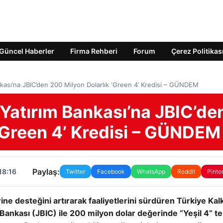
Güncel Haberler
Firma Rehberi
Forum
Çerez Politikas
nkası’na JBIC’den 200 Milyon Dolarlık ‘Green 4’ Kredisi – GÜNDEM
Yatırım Bankası’na JBIC’de
‘Green 4’ Kredisi – GÜNDEM
Paylaş:
18:16
Twitter
Facebook
WhatsApp
Reddit
Pinte
lerine desteğini artırarak faaliyetlerini sürdüren Türkiye Ka
i Bankası (JBIC) ile 200 milyon dolar değerinde “Yeşil 4” t