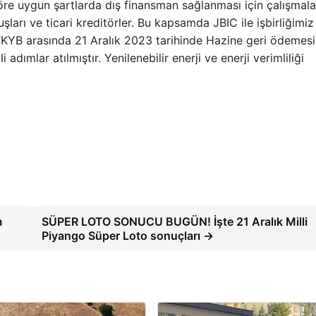
öre uygun şartlarda dış finansman sağlanması için çalışmala
uşları ve ticari kreditörler. Bu kapsamda JBIC ile işbirliğimi
le TKYB arasında 21 Aralık 2023 tarihinde Hazine geri ödemesi
dımlar atılmıştır. Yenilenebilir enerji ve enerji verimliliği
m
SÜPER LOTO SONUCU BUGÜN! İşte 21 Aralık Milli
Piyango Süper Loto sonuçları →