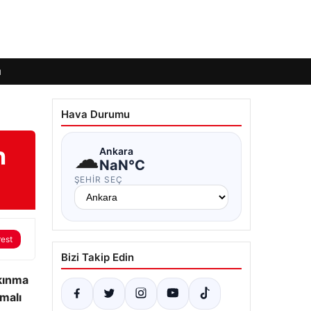
ı
Hava Durumu
n
☁
Ankara
NaN°C
ŞEHIR SEÇ
rest
Bizi Takip Edin
lkınma
emalı