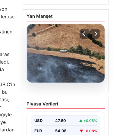
lyon
Yan Manşet
ler ise
öyünün
arası
dedi.
da
JBIC’in
05.08.2026
e bu
Tunceli’de otluk alandan
ması,
Piyasa Verileri
ormana sıçrayan yangın
r
söndürüldü
iğiyle
USD
47.60
▲ +0.05%
iye
şlardan
EUR
54.98
▼ -0.08%