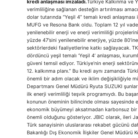
kredi anlaşması imzaladı.
Türkiye Kalkınma ve Ya
verimliliğine sağlanan desteğin artırılması amac
dolar tutarında “Yeşil 4” temalı kredi anlaşması 
MUFG ve Resona Bank oldu. Toplam 12 yıl vadeli
yenilenebilir enerji ve enerji verimliliği projele
yüzde 47’sini yenilenebilir enerjiye, yüzde 80’ine
sektörlerdeki faaliyetlerine katkı sağlayacak.
TK
dördüncü yeşil temalı ‘Yeşil 4’ anlaşması, kurumla
güveni temsil ediyor. Türkiye’nin enerji sektörü
12. kalkınma planı.” Bu kredi aynı zamanda Türki
önemli bir adım olacak ve iklim değişikliğiyle m
Departmanı Genel Müdürü Ryuta SUZUKI şunları 
ilk enerji verimliliği teşvik programıydı. Bu başa
konunun öneminin bilincinde olması sayesinde elde
ekonomik büyümeyi aksatmadan karbonsuz bir gel
önemli olduğunu gösteriyor. JBIC olarak, ileri Jap
Türk sanayisinin uluslararası rekabet gücünü da
Bakanlığı Dış Ekonomik İlişkiler Genel Müdürü K