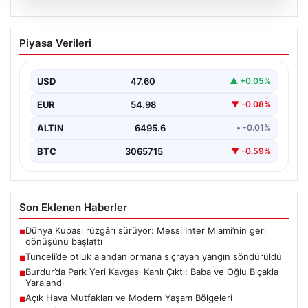
05.08.2026
Tunceli’de otluk alandan ormana
Piyasa Verileri
sıçrayan yangın söndürüldü
USD
47.60
▲ +0.05%
EUR
54.98
▼ -0.08%
ALTIN
6495.6
• -0.01%
BTC
3065715
▼ -0.59%
Son Eklenen Haberler
Dünya Kupası rüzgârı sürüyor: Messi Inter Miami’nin geri
■
dönüşünü başlattı
Tunceli’de otluk alandan ormana sıçrayan yangın söndürüldü
■
Burdur’da Park Yeri Kavgası Kanlı Çıktı: Baba ve Oğlu Bıçakla
■
Yaralandı
Açık Hava Mutfakları ve Modern Yaşam Bölgeleri
■