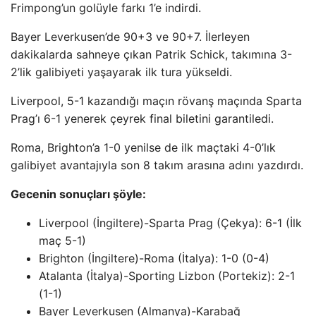
Frimpong’un golüyle farkı 1’e indirdi.
Bayer Leverkusen’de 90+3 ve 90+7. İlerleyen
dakikalarda sahneye çıkan Patrik Schick, takımına 3-
2’lik galibiyeti yaşayarak ilk tura yükseldi.
Liverpool, 5-1 kazandığı maçın rövanş maçında Sparta
Prag’ı 6-1 yenerek çeyrek final biletini garantiledi.
Roma, Brighton’a 1-0 yenilse de ilk maçtaki 4-0’lık
galibiyet avantajıyla son 8 takım arasına adını yazdırdı.
Gecenin sonuçları şöyle:
Liverpool (İngiltere)-Sparta Prag (Çekya): 6-1 (İlk
maç 5-1)
Brighton (İngiltere)-Roma (İtalya): 1-0 (0-4)
Atalanta (İtalya)-Sporting Lizbon (Portekiz): 2-1
(1-1)
Bayer Leverkusen (Almanya)-Karabağ