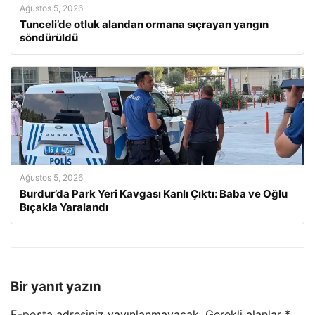
Ağustos 5, 2026
Tunceli’de otluk alandan ormana sıçrayan yangın
söndürüldü
Ağustos 5, 2026
Burdur’da Park Yeri Kavgası Kanlı Çıktı: Baba ve Oğlu
Bıçakla Yaralandı
Bir yanıt yazın
E-posta adresiniz yayınlanmayacak.
Gerekli alanlar
*