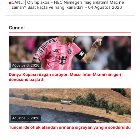
CANLI | Olympiakos – NEC Nijmegen maç anlatımı! Maç ne
■
zaman? Saat kaçta ve hangi kanalda? – 04 Ağustos 2026
Güncel
Ağustos 6, 2026
Dünya Kupası rüzgârı sürüyor: Messi Inter Miami’nin geri
dönüşünü başlattı
Ağustos 5, 2026
Tunceli’de otluk alandan ormana sıçrayan yangın söndürüldü