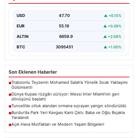
Inter Miami’nin geri dönüşünü başlattı
Inter Miami, Leagues Cup maçında Atletico San Luis
karşısında geriye düştüğü bir mücadelede sahadan…
USD
47.70
▲ +0.15%
EUR
55.19
▲ +0.29%
ALTIN
6659.9
▲ +2.58%
BTC
3095451
▲ +1.00%
Son Eklenen Haberler
Trabzonlu Teyzenin Mohamed Salah’a Yönelik Sıcak Yaklaşımı
■
Gülümsetti
Dünya Kupası rüzgârı sürüyor: Messi Inter Miami’nin geri
■
dönüşünü başlattı
Tunceli’de otluk alandan ormana sıçrayan yangın söndürüldü
■
Burdur’da Park Yeri Kavgası Kanlı Çıktı: Baba ve Oğlu Bıçakla
■
Yaralandı
Açık Hava Mutfakları ve Modern Yaşam Bölgeleri
■