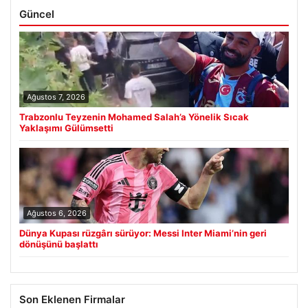
Güncel
Ağustos 7, 2026
Trabzonlu Teyzenin Mohamed Salah’a Yönelik Sıcak
Yaklaşımı Gülümsetti
Ağustos 6, 2026
Dünya Kupası rüzgârı sürüyor: Messi Inter Miami’nin geri
dönüşünü başlattı
Son Eklenen Firmalar