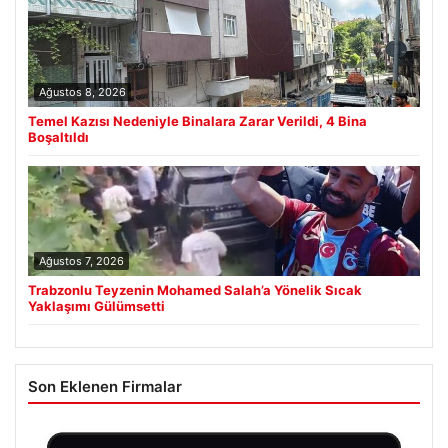
Ağustos 8, 2026
Temel Kazısı Nedeniyle Binalara Zarar Verildi, 4 Bina
Boşaltıldı
Ağustos 7, 2026
Trabzonlu Teyzenin Mohamed Salah’a Yönelik Sıcak
Yaklaşımı Gülümsetti
Son Eklenen Firmalar