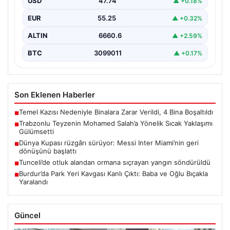
USD
47.74
▲ +0.18%
EUR
55.25
▲ +0.32%
ALTIN
6660.6
▲ +2.59%
BTC
3099011
▲ +0.17%
Son Eklenen Haberler
Temel Kazısı Nedeniyle Binalara Zarar Verildi, 4 Bina Boşaltıldı
■
Trabzonlu Teyzenin Mohamed Salah’a Yönelik Sıcak Yaklaşımı
■
Gülümsetti
Dünya Kupası rüzgârı sürüyor: Messi Inter Miami’nin geri
■
dönüşünü başlattı
Tunceli’de otluk alandan ormana sıçrayan yangın söndürüldü
■
Burdur’da Park Yeri Kavgası Kanlı Çıktı: Baba ve Oğlu Bıçakla
■
Yaralandı
Güncel