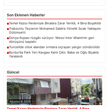
Son Eklenen Haberler
Temel Kazısı Nedeniyle Binalara Zarar Verildi, 4 Bina Boşaltıldı
■
Trabzonlu Teyzenin Mohamed Salah’a Yönelik Sıcak Yaklaşımı
■
Gülümsetti
Dünya Kupası rüzgârı sürüyor: Messi Inter Miami’nin geri
■
dönüşünü başlattı
Tunceli’de otluk alandan ormana sıçrayan yangın söndürüldü
■
Burdur’da Park Yeri Kavgası Kanlı Çıktı: Baba ve Oğlu Bıçakla
■
Yaralandı
Güncel
Ağustos 8, 2026
Temel Kazısı Nedeniyle Binalara Zarar Verildi, 4 Bina