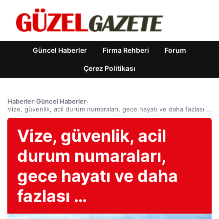
Güncel Haberler
Firma Rehberi
Forum
Çerez Politikası
Haberler
›
Güncel Haberler
›
Vize, güvenlik, acil durum numaraları, gece hayatı ve daha fazlası …
Vize, güvenlik, acil
durum numaraları,
gece hayatı ve daha
fazlası …