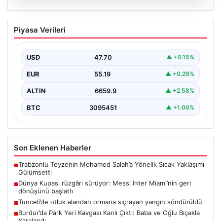
06.08.2026
Dünya Kupası rüzgârı sürüyor: Messi
Piyasa Verileri
Inter Miami’nin geri dönüşünü başlattı
Inter Miami, Leagues Cup maçında Atletico San Luis
karşısında geriye düştüğü bir mücadelede sahadan…
USD
47.70
▲ +0.15%
EUR
55.19
▲ +0.29%
ALTIN
6659.9
▲ +2.58%
BTC
3095451
▲ +1.00%
Son Eklenen Haberler
Trabzonlu Teyzenin Mohamed Salah’a Yönelik Sıcak Yaklaşımı
■
Gülümsetti
Dünya Kupası rüzgârı sürüyor: Messi Inter Miami’nin geri
■
dönüşünü başlattı
Tunceli’de otluk alandan ormana sıçrayan yangın söndürüldü
■
Burdur’da Park Yeri Kavgası Kanlı Çıktı: Baba ve Oğlu Bıçakla
■
Yaralandı