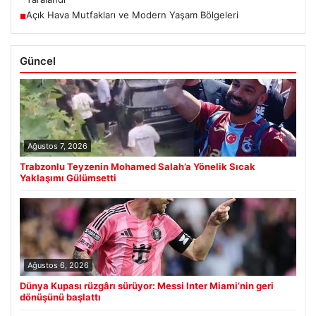
Açık Hava Mutfakları ve Modern Yaşam Bölgeleri
■
Güncel
Ağustos 7, 2026
Trabzonlu Teyzenin Mohamed Salah’a Yönelik Sıcak
Yaklaşımı Gülümsetti
Ağustos 6, 2026
Dünya Kupası rüzgârı sürüyor: Messi Inter Miami’nin geri
dönüşünü başlattı