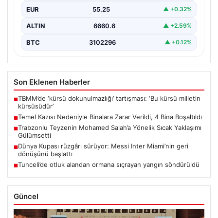
EUR
55.25
▲ +0.32%
ALTIN
6660.6
▲ +2.59%
BTC
3102296
▲ +0.12%
Son Eklenen Haberler
TBMM’de ‘kürsü dokunulmazlığı’ tartışması: ‘Bu kürsü milletin
■
kürsüsüdür’
Temel Kazısı Nedeniyle Binalara Zarar Verildi, 4 Bina Boşaltıldı
■
Trabzonlu Teyzenin Mohamed Salah’a Yönelik Sıcak Yaklaşımı
■
Gülümsetti
Dünya Kupası rüzgârı sürüyor: Messi Inter Miami’nin geri
■
dönüşünü başlattı
Tunceli’de otluk alandan ormana sıçrayan yangın söndürüldü
■
Güncel