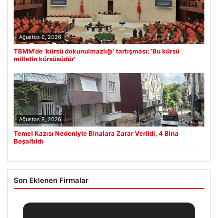
Ağustos 9, 2026
TBMM’de ‘kürsü dokunulmazlığı’ tartışması: ‘Bu kürsü
milletin kürsüsüdür’
Ağustos 8, 2026
Temel Kazısı Nedeniyle Binalara Zarar Verildi, 4 Bina
Boşaltıldı
Son Eklenen Firmalar