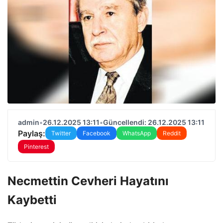
admin
•
26.12.2025 13:11
•
Güncellendi: 26.12.2025 13:11
Paylaş:
Twitter
Facebook
WhatsApp
Reddit
Pinterest
Necmettin Cevheri Hayatını
Kaybetti