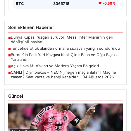
BTC
3065715
▼ -0.59%
Son Eklenen Haberler
Dünya Kupası rüzgârı sürüyor: Messi Inter Miami’nin geri
■
dönüşünü başlattı
Tunceli’de otluk alandan ormana sıçrayan yangın söndürüldü
■
Burdur’da Park Yeri Kavgası Kanlı Çıktı: Baba ve Oğlu Bıçakla
■
Yaralandı
Açık Hava Mutfakları ve Modern Yaşam Bölgeleri
■
CANLI | Olympiakos – NEC Nijmegen maç anlatımı! Maç ne
■
zaman? Saat kaçta ve hangi kanalda? – 04 Ağustos 2026
Güncel