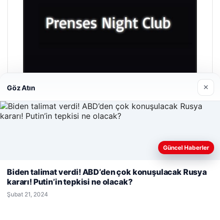
×
Göz Atın
Prenses Night Club
Nisan 29, 2026
Güncel Haberler
Web sitemizi nasıl kullandığınızı daha iyi anlayabilmek,
deneyiminizi kişiselleştirmek ve geliştirmek amacıyla çerezler
Biden talimat verdi! ABD’den çok konuşulacak Rusya
kullanıyoruz.
Çerez Politikamız
kararı! Putin’in tepkisi ne olacak?
Reddet
Kabul Et
Şubat 21, 2024