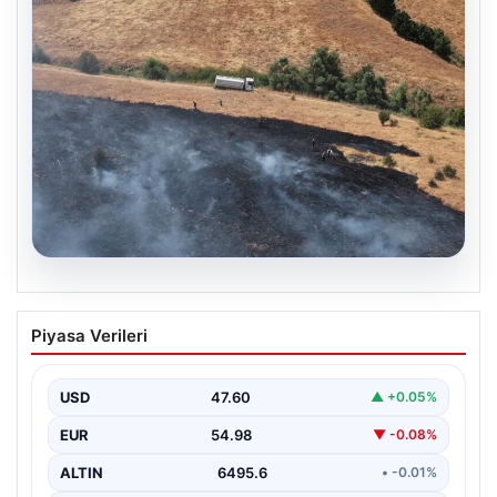
05.08.2026
Tunceli’de otluk alandan ormana
Piyasa Verileri
sıçrayan yangın söndürüldü
USD
47.60
▲ +0.05%
EUR
54.98
▼ -0.08%
ALTIN
6495.6
• -0.01%