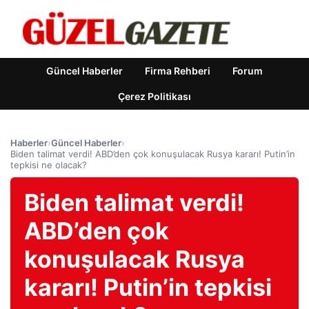
Güncel Haberler
Firma Rehberi
Forum
Çerez Politikası
Haberler
›
Güncel Haberler
›
Biden talimat verdi! ABD’den çok konuşulacak Rusya kararı! Putin’in
tepkisi ne olacak?
Biden talimat verdi!
ABD’den çok
konuşulacak Rusya
kararı! Putin’in tepkisi