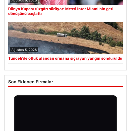
Ağustos 6, 2026
Dünya Kupası rüzgârı sürüyor: Messi Inter Miami’nin geri
dönüşünü başlattı
Ağustos 5, 2026
Tunceli’de otluk alandan ormana sıçrayan yangın söndürüldü
Son Eklenen Firmalar