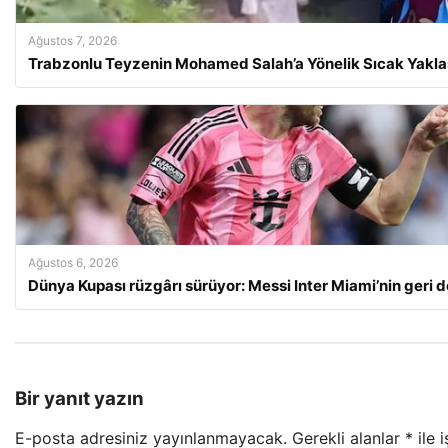
Ağustos 7, 2026
Trabzonlu Teyzenin Mohamed Salah’a Yönelik Sıcak Yakla
Ağustos 6, 2026
Dünya Kupası rüzgârı sürüyor: Messi Inter Miami’nin geri 
Bir yanıt yazın
E-posta adresiniz yayınlanmayacak.
Gerekli alanlar
*
ile 