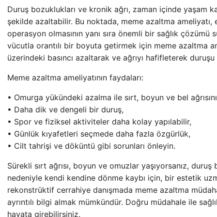
Duruş bozuklukları ve kronik ağrı, zaman içinde yaşam kal
şekilde azaltabilir. Bu noktada, meme azaltma ameliyatı, e
operasyon olmasının yanı sıra önemli bir sağlık çözümü 
vücutla orantılı bir boyuta getirmek için meme azaltma a
üzerindeki basıncı azaltarak ve ağrıyı hafifleterek duruşu iy
Meme azaltma ameliyatının faydaları:
• Omurga yükündeki azalma ile sırt, boyun ve bel ağrısını
• Daha dik ve dengeli bir duruş,
• Spor ve fiziksel aktiviteler daha kolay yapılabilir,
• Günlük kıyafetleri seçmede daha fazla özgürlük,
• Cilt tahrişi ve döküntü gibi sorunları önleyin.
Sürekli sırt ağrısı, boyun ve omuzlar yaşıyorsanız, duruş
nedeniyle kendi kendine dönme kaybı için, bir estetik uzm
rekonstrüktif cerrahiye danışmada meme azaltma müdaha
ayrıntılı bilgi almak mümkündür. Doğru müdahale ile sağlık
hayata girebilirsiniz.