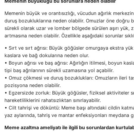
Memenin büyüklüğü bu sorunlara neden olabilir
Memenin büyük ve orantısızlığı, vücudun ağırlık merkezini 
duruş bozukluklarına neden olabilir. Omuzlar öne doğru b
sürekli olarak uzar ve lomber bölgede sürülen aşırı yük, 
artmasına neden olabilir. Özellikle aşağıdaki sorunlar sıklı
• Sırt ve sırt ağrısı: Büyük göğüsler omurgaya ekstra yü
kaslara ve bağ dokularına neden olur.
• Boyun ağrısı ve baş ağrısı: Ağırlığın itilmesi, boyun kasl
tipi baş ağrılarının sürekli uzamasına yol açabilir.
• Omuz çökmesi ve duruş bozuklukları: Omuzların ileri ta
pozisyona neden olabilir.
• Egzersizde zorluk: Büyük göğüsler, fiziksel aktiviteler s
hareketliliklerini rahatsızlıktan sınırlayabilir.
• Cilt tahrişi ve döküntü: Meme başı altındaki cildin katma
yaz aylarında, tahriş ve mantar enfeksiyonları meydana gel
Meme azaltma ameliyatı ile ilgili bu sorunlardan kurtulab