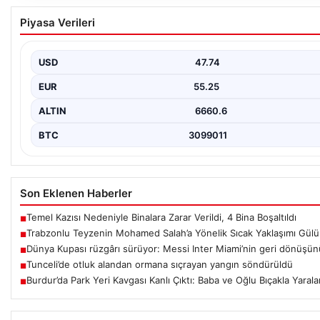
Trabzonlu Teyzenin Mohamed Salah’a Yönelik
Piyasa Verileri
Yaklaşımı Gülümsetti
Trabzonspor’un yeni transferi, dünya yıldızı Mohamed Salah, bir 
çekimi için Trabzon’un Araklı…
USD
47.74
EUR
55.25
ALTIN
6660.6
BTC
3099011
Son Eklenen Haberler
Temel Kazısı Nedeniyle Binalara Zarar Verildi, 4 Bina Boşaltıldı
■
Trabzonlu Teyzenin Mohamed Salah’a Yönelik Sıcak Yaklaşımı Gülü
■
Dünya Kupası rüzgârı sürüyor: Messi Inter Miami’nin geri dönüşünü
■
Tunceli’de otluk alandan ormana sıçrayan yangın söndürüldü
■
Burdur’da Park Yeri Kavgası Kanlı Çıktı: Baba ve Oğlu Bıçakla Yarala
■