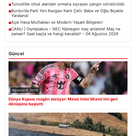
Tunceli’de otluk alandan ormana sıçrayan yangın söndürüldü
■
Burdur’da Park Yeri Kavgası Kanlı Çıktı: Baba ve Oğlu Bıçakla
■
Yaralandı
Açık Hava Mutfakları ve Modern Yaşam Bölgeleri
■
CANLI | Olympiakos – NEC Nijmegen maç anlatımı! Maç ne
■
zaman? Saat kaçta ve hangi kanalda? – 04 Ağustos 2026
Güncel
Ağustos 6, 2026
Dünya Kupası rüzgârı sürüyor: Messi Inter Miami’nin geri
dönüşünü başlattı