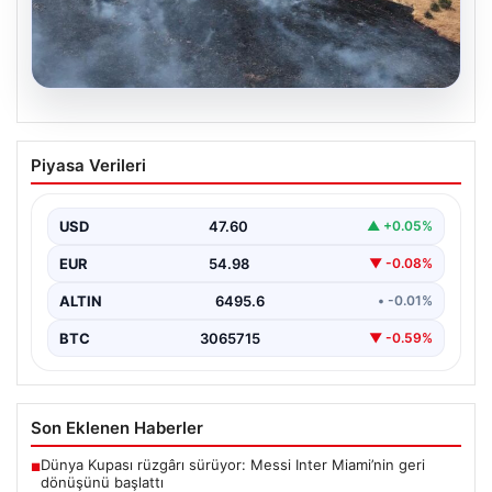
05.08.2026
Tunceli’de otluk alandan ormana
Piyasa Verileri
sıçrayan yangın söndürüldü
USD
47.60
▲ +0.05%
EUR
54.98
▼ -0.08%
ALTIN
6495.6
• -0.01%
BTC
3065715
▼ -0.59%
Son Eklenen Haberler
Dünya Kupası rüzgârı sürüyor: Messi Inter Miami’nin geri
■
dönüşünü başlattı