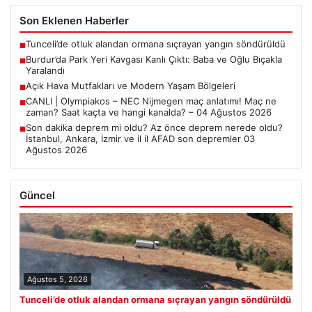
Son Eklenen Haberler
Tunceli’de otluk alandan ormana sıçrayan yangın söndürüldü
■
Burdur’da Park Yeri Kavgası Kanlı Çıktı: Baba ve Oğlu Bıçakla
■
Yaralandı
Açık Hava Mutfakları ve Modern Yaşam Bölgeleri
■
CANLI | Olympiakos – NEC Nijmegen maç anlatımı! Maç ne
■
zaman? Saat kaçta ve hangi kanalda? – 04 Ağustos 2026
Son dakika deprem mi oldu? Az önce deprem nerede oldu?
■
İstanbul, Ankara, İzmir ve il il AFAD son depremler 03
Ağustos 2026
Güncel
Ağustos 5, 2026
Tunceli’de otluk alandan ormana sıçrayan yangın söndürüldü