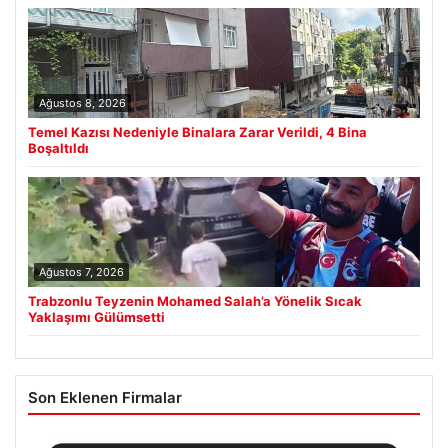
Ağustos 8, 2026
Temel Kazısı Nedeniyle Binalara Zarar Verildi, 4 Bina
Boşaltıldı
Ağustos 7, 2026
Trabzonlu Teyzenin Mohamed Salah’a Yönelik Sıcak
Yaklaşımı Gülümsetti
Son Eklenen Firmalar