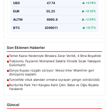
Salah, bir reklam filmi çekimi için Trabzon’un Araklı…
USD
47.74
▲ +0.18%
EUR
55.25
▲ +0.32%
ALTIN
6660.6
▲ +2.59%
BTC
3099011
▲ +0.17%
Son Eklenen Haberler
Temel Kazısı Nedeniyle Binalara Zarar Verildi, 4 Bina Boşaltıldı
■
Trabzonlu Teyzenin Mohamed Salah’a Yönelik Sıcak Yaklaşımı
■
Gülümsetti
Dünya Kupası rüzgârı sürüyor: Messi Inter Miami’nin geri
■
dönüşünü başlattı
Tunceli’de otluk alandan ormana sıçrayan yangın söndürüldü
■
Burdur’da Park Yeri Kavgası Kanlı Çıktı: Baba ve Oğlu Bıçakla
■
Yaralandı
Güncel