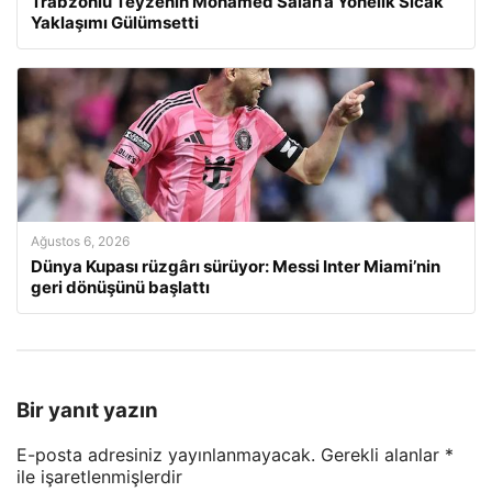
Trabzonlu Teyzenin Mohamed Salah’a Yönelik Sıcak
Yaklaşımı Gülümsetti
Ağustos 6, 2026
Dünya Kupası rüzgârı sürüyor: Messi Inter Miami’nin
geri dönüşünü başlattı
Bir yanıt yazın
E-posta adresiniz yayınlanmayacak.
Gerekli alanlar
*
ile işaretlenmişlerdir