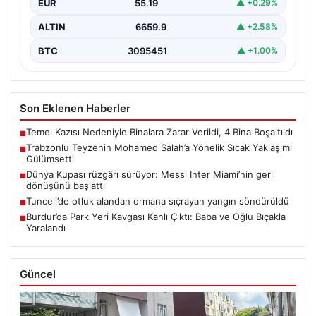
EUR
55.19
▲ +0.29%
ALTIN
6659.9
▲ +2.58%
BTC
3095451
▲ +1.00%
Son Eklenen Haberler
Temel Kazısı Nedeniyle Binalara Zarar Verildi, 4 Bina Boşaltıldı
■
Trabzonlu Teyzenin Mohamed Salah’a Yönelik Sıcak Yaklaşımı
■
Gülümsetti
Dünya Kupası rüzgârı sürüyor: Messi Inter Miami’nin geri
■
dönüşünü başlattı
Tunceli’de otluk alandan ormana sıçrayan yangın söndürüldü
■
Burdur’da Park Yeri Kavgası Kanlı Çıktı: Baba ve Oğlu Bıçakla
■
Yaralandı
Güncel