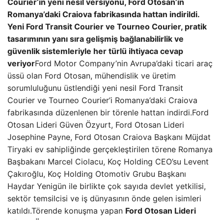
Courier‘in yeni nesil versiyonu, Ford Otosan’ın
Romanya’daki Craiova fabrikasında hattan indirildi.
Yeni Ford Transit Courier ve Tourneo Courier, pratik
tasarımının yanı sıra gelişmiş bağlanabilirlik ve
güvenlik sistemleriyle her türlü ihtiyaca cevap
veriyor
Ford Motor Company’nin Avrupa’daki ticari araç
üssü olan Ford Otosan, mühendislik ve üretim
sorumluluğunu üstlendiği yeni nesil Ford Transit
Courier ve Tourneo Courier’i Romanya’daki Craiova
fabrikasında düzenlenen bir törenle hattan indirdi.Ford
Otosan Lideri Güven Özyurt, Ford Otosan Lideri
Josephine Payne, Ford Otosan Craiova Başkanı Müjdat
Tiryaki ev sahipliğinde gerçekleştirilen törene Romanya
Başbakanı Marcel Ciolacu, Koç Holding CEO’su Levent
Çakıroğlu, Koç Holding Otomotiv Grubu Başkanı
Haydar Yenigün ile birlikte çok sayıda devlet yetkilisi,
sektör temsilcisi ve iş dünyasının önde gelen isimleri
katıldı.Törende konuşma yapan
Ford Otosan Lideri