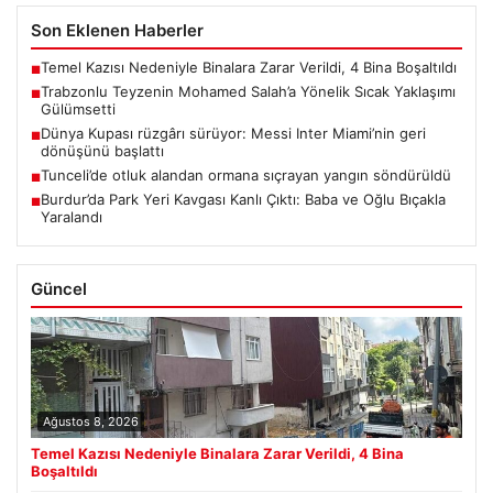
Son Eklenen Haberler
Temel Kazısı Nedeniyle Binalara Zarar Verildi, 4 Bina Boşaltıldı
■
Trabzonlu Teyzenin Mohamed Salah’a Yönelik Sıcak Yaklaşımı
■
Gülümsetti
Dünya Kupası rüzgârı sürüyor: Messi Inter Miami’nin geri
■
dönüşünü başlattı
Tunceli’de otluk alandan ormana sıçrayan yangın söndürüldü
■
Burdur’da Park Yeri Kavgası Kanlı Çıktı: Baba ve Oğlu Bıçakla
■
Yaralandı
Güncel
Ağustos 8, 2026
Temel Kazısı Nedeniyle Binalara Zarar Verildi, 4 Bina
Boşaltıldı