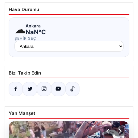
Hava Durumu
☁
Ankara
NaN°C
ŞEHIR SEÇ
Bizi Takip Edin
Yan Manşet