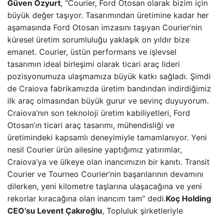
Güven Özyurt
, “Courier, Ford Otosan olarak bizim için
büyük değer taşıyor. Tasarımından üretimine kadar her
aşamasında Ford Otosan imzasını taşıyan Courier’nin
küresel üretim sorumluluğu yaklaşık on yıldır bize
emanet. Courier, üstün performans ve işlevsel
tasarımın ideal birleşimi olarak ticari araç lideri
pozisyonumuza ulaşmamıza büyük katkı sağladı. Şimdi
de Craiova fabrikamızda üretim bandından indirdiğimiz
ilk araç olmasından büyük gurur ve sevinç duyuyorum.
Craiova’nın son teknoloji üretim kabiliyetleri, Ford
Otosan’ın ticari araç tasarımı, mühendisliği ve
üretimindeki kapsamlı deneyimiyle tamamlanıyor. Yeni
nesil Courier ürün ailesine yaptığımız yatırımlar,
Craiova’ya ve ülkeye olan inancımızın bir kanıtı. Transit
Courier ve Tourneo Courier’nin başarılarının devamını
dilerken, yeni kilometre taşlarına ulaşacağına ve yeni
rekorlar kıracağına olan inancım tam” dedi.
Koç Holding
CEO’su Levent Çakıroğlu
, Topluluk şirketleriyle