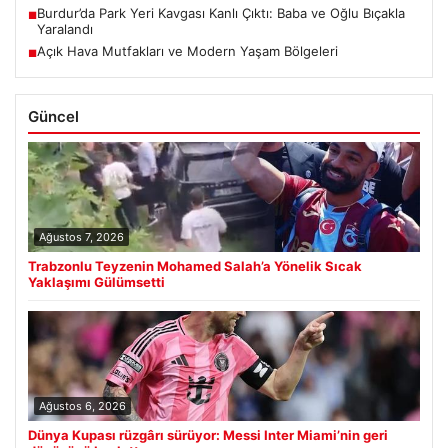
Burdur’da Park Yeri Kavgası Kanlı Çıktı: Baba ve Oğlu Bıçakla
■
Yaralandı
Açık Hava Mutfakları ve Modern Yaşam Bölgeleri
■
Güncel
Ağustos 7, 2026
Trabzonlu Teyzenin Mohamed Salah’a Yönelik Sıcak
Yaklaşımı Gülümsetti
Ağustos 6, 2026
Dünya Kupası rüzgârı sürüyor: Messi Inter Miami’nin geri