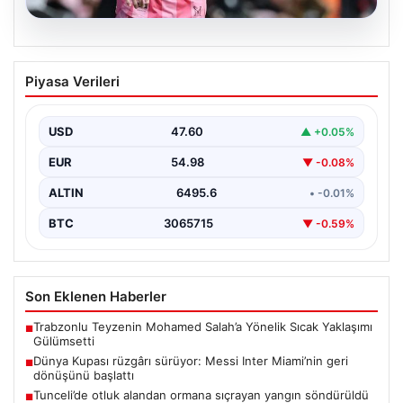
06.08.2026
Dünya Kupası rüzgârı sürüyor: Messi
Piyasa Verileri
Inter Miami’nin geri dönüşünü başlattı
Inter Miami, Leagues Cup maçında Atletico San Luis
karşısında geriye düştüğü bir mücadelede sahadan…
USD
47.60
▲ +0.05%
EUR
54.98
▼ -0.08%
ALTIN
6495.6
• -0.01%
BTC
3065715
▼ -0.59%
Son Eklenen Haberler
Trabzonlu Teyzenin Mohamed Salah’a Yönelik Sıcak Yaklaşımı
■
Gülümsetti
Dünya Kupası rüzgârı sürüyor: Messi Inter Miami’nin geri
■
dönüşünü başlattı
Tunceli’de otluk alandan ormana sıçrayan yangın söndürüldü
■