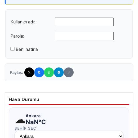
Kullanıcı adı:
Parola:
Beni hatırla
Paylaş:
Hava Durumu
☁
Ankara
NaN°C
ŞEHIR SEÇ