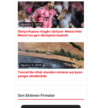
Ağustos 6, 2026
Dünya Kupası rüzgârı sürüyor: Messi Inter
Miami’nin geri dönüşünü başlattı
Ağustos 5, 2026
Tunceli’de otluk alandan ormana sıçrayan
yangın söndürüldü
Son Eklenen Firmalar