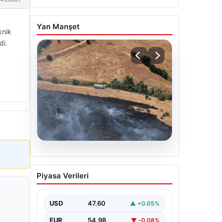
Yan Manşet
knik
di.
05.08.2026
Tunceli’de otluk alandan
Piyasa Verileri
ormana sıçrayan yangın
söndürüldü
USD
47.60
▲ +0.05%
EUR
54.98
▼ -0.08%