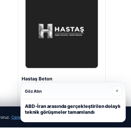
Hastaş Beton
Mayıs 26, 2026
×
Göz Atın
ABD-İran arasında gerçekleştirilen dolaylı
teknik görüşmeler tamamlandı
ıyoruz.
Çerez Politikamız
Reddet
Kabul Et