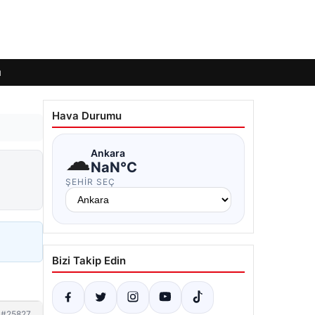
ı
Hava Durumu
☁
Ankara
NaN°C
ŞEHIR SEÇ
Bizi Takip Edin
#25827