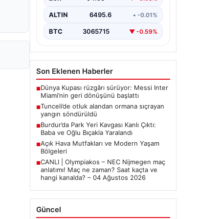
ALTIN
6495.6
• -0.01%
BTC
3065715
▼ -0.59%
Son Eklenen Haberler
Dünya Kupası rüzgârı sürüyor: Messi Inter
■
Miami’nin geri dönüşünü başlattı
Tunceli’de otluk alandan ormana sıçrayan
■
yangın söndürüldü
Burdur’da Park Yeri Kavgası Kanlı Çıktı:
■
Baba ve Oğlu Bıçakla Yaralandı
Açık Hava Mutfakları ve Modern Yaşam
■
Bölgeleri
CANLI | Olympiakos – NEC Nijmegen maç
■
anlatımı! Maç ne zaman? Saat kaçta ve
hangi kanalda? – 04 Ağustos 2026
Güncel