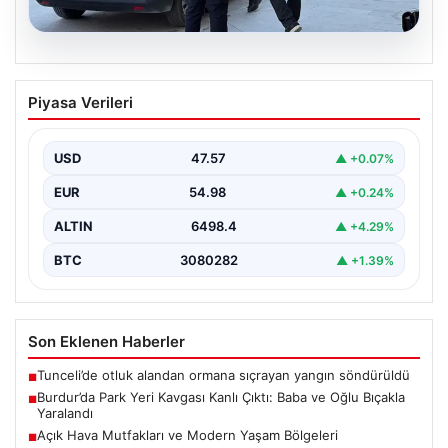
05.08.2026
Burdur’da Park Yeri Kavgası Kanlı Çıktı:
Piyasa Verileri
Baba ve Oğlu Bıçakla Yaralandı
Burdur merkezinde araç park etme konusunda yaşanan
anlaşmazlık, komşular arasında kısa sürede büyüyerek
USD
47.57
▲ +0.07%
kanlı…
EUR
54.98
▲ +0.24%
ALTIN
6498.4
▲ +4.29%
BTC
3080282
▲ +1.39%
Son Eklenen Haberler
Tunceli’de otluk alandan ormana sıçrayan yangın söndürüldü
■
Burdur’da Park Yeri Kavgası Kanlı Çıktı: Baba ve Oğlu Bıçakla
■
Yaralandı
Açık Hava Mutfakları ve Modern Yaşam Bölgeleri
■