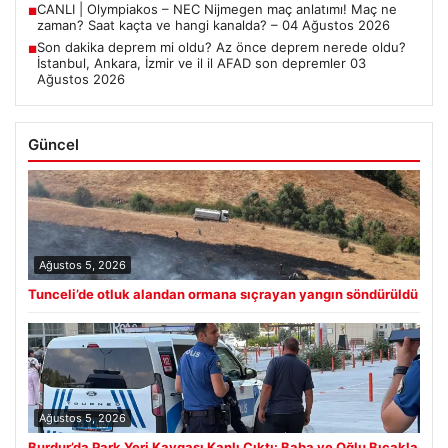
CANLI | Olympiakos – NEC Nijmegen maç anlatımı! Maç ne
■
zaman? Saat kaçta ve hangi kanalda? – 04 Ağustos 2026
Son dakika deprem mi oldu? Az önce deprem nerede oldu?
■
İstanbul, Ankara, İzmir ve il il AFAD son depremler 03
Ağustos 2026
Güncel
Ağustos 5, 2026
Tunceli’de otluk alandan ormana sıçrayan yangın söndürüldü
Ağustos 5, 2026
Burdur’da Park Yeri Kavgası Kanlı Çıktı: Baba ve Oğlu Bıçakla