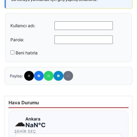
Kullanıcı adı:
Parola:
Beni hatırla
Paylaş:
Hava Durumu
☁
Ankara
NaN°C
ŞEHIR SEÇ