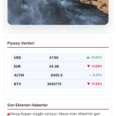
05.08.2026
Tunceli’de otluk alandan ormana
Piyasa Verileri
sıçrayan yangın söndürüldü
USD
47.60
▲ +0.05%
EUR
54.98
▼ -0.08%
ALTIN
6495.6
• -0.01%
BTC
3065715
▼ -0.59%
Son Eklenen Haberler
Dünya Kupası rüzgârı sürüyor: Messi Inter Miami’nin geri
■