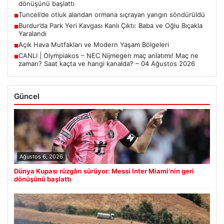
dönüşünü başlattı
Tunceli’de otluk alandan ormana sıçrayan yangın söndürüldü
■
Burdur’da Park Yeri Kavgası Kanlı Çıktı: Baba ve Oğlu Bıçakla
■
Yaralandı
Açık Hava Mutfakları ve Modern Yaşam Bölgeleri
■
CANLI | Olympiakos – NEC Nijmegen maç anlatımı! Maç ne
■
zaman? Saat kaçta ve hangi kanalda? – 04 Ağustos 2026
Güncel
Ağustos 6, 2026
Dünya Kupası rüzgârı sürüyor: Messi Inter Miami’nin geri
dönüşünü başlattı