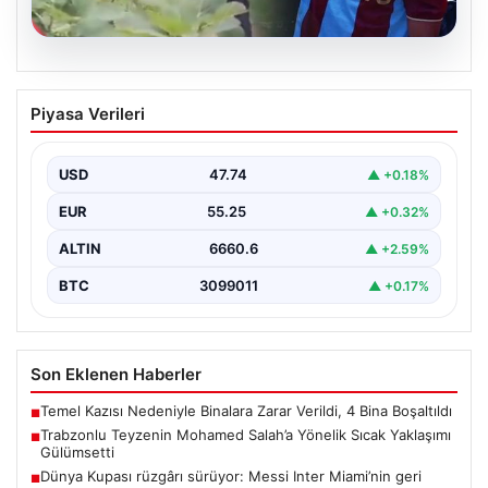
07.08.2026
Trabzonlu Teyzenin Mohamed Salah’a
Piyasa Verileri
Yönelik Sıcak Yaklaşımı Gülümsetti
Trabzonspor’un yeni transferi, dünya yıldızı Mohamed
Salah, bir reklam filmi çekimi için Trabzon'un Araklı…
USD
47.74
▲ +0.18%
EUR
55.25
▲ +0.32%
ALTIN
6660.6
▲ +2.59%
BTC
3099011
▲ +0.17%
Son Eklenen Haberler
Temel Kazısı Nedeniyle Binalara Zarar Verildi, 4 Bina Boşaltıldı
■
Trabzonlu Teyzenin Mohamed Salah’a Yönelik Sıcak Yaklaşımı
■
Gülümsetti
Dünya Kupası rüzgârı sürüyor: Messi Inter Miami’nin geri
■