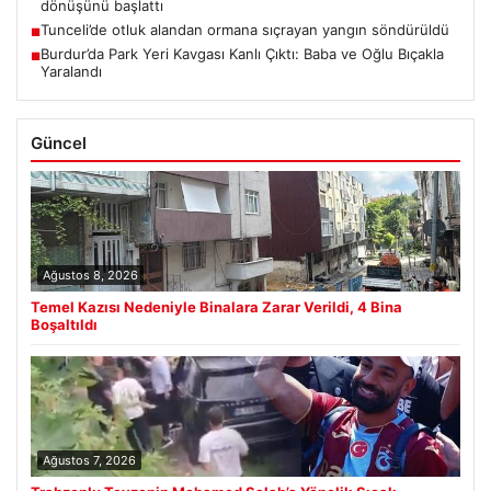
dönüşünü başlattı
Tunceli’de otluk alandan ormana sıçrayan yangın söndürüldü
■
Burdur’da Park Yeri Kavgası Kanlı Çıktı: Baba ve Oğlu Bıçakla
■
Yaralandı
Güncel
Ağustos 8, 2026
Temel Kazısı Nedeniyle Binalara Zarar Verildi, 4 Bina
Boşaltıldı
Ağustos 7, 2026