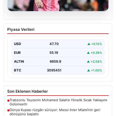
06.08.2026
Dünya Kupası rüzgârı sürüyor: Messi
Piyasa Verileri
Inter Miami’nin geri dönüşünü başlattı
Inter Miami, Leagues Cup maçında Atletico San Luis
karşısında geriye düştüğü bir mücadelede sahadan…
USD
47.70
▲ +0.15%
EUR
55.19
▲ +0.29%
ALTIN
6659.9
▲ +2.58%
BTC
3095451
▲ +1.00%
Son Eklenen Haberler
Trabzonlu Teyzenin Mohamed Salah’a Yönelik Sıcak Yaklaşımı
■
Gülümsetti
Dünya Kupası rüzgârı sürüyor: Messi Inter Miami’nin geri
■
dönüşünü başlattı