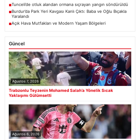
Tunceli’de otluk alandan ormana sıçrayan yangın söndürüldü
■
Burdur’da Park Yeri Kavgası Kanlı Çıktı: Baba ve Oğlu Bıçakla
■
Yaralandı
Açık Hava Mutfakları ve Modern Yaşam Bölgeleri
■
Güncel
Ağustos 7, 2026
Trabzonlu Teyzenin Mohamed Salah’a Yönelik Sıcak
Yaklaşımı Gülümsetti
Ağustos 6, 2026