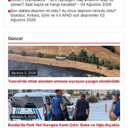
■
zaman? Saat kaçta ve hangi kanalda? – 04 Ağustos 2026
Son dakika deprem mi oldu? Az önce deprem nerede oldu?
■
İstanbul, Ankara, İzmir ve il il AFAD son depremler 03
Ağustos 2026
Güncel
Ağustos 5, 2026
Tunceli’de otluk alandan ormana sıçrayan yangın söndürüldü
Ağustos 5, 2026
Burdur’da Park Yeri Kavgası Kanlı Çıktı: Baba ve Oğlu Bıçakla