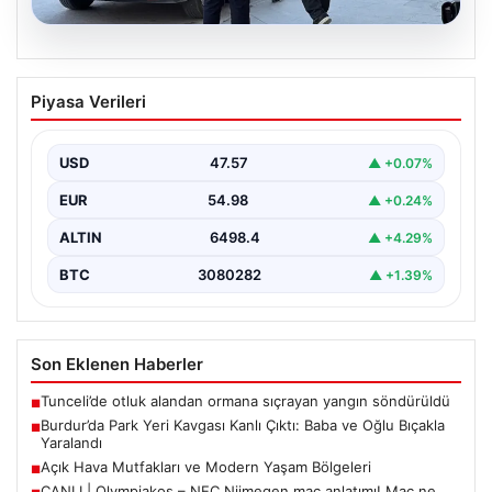
05.08.2026
Burdur’da Park Yeri Kavgası Kanlı Çıktı:
Piyasa Verileri
Baba ve Oğlu Bıçakla Yaralandı
Burdur merkezinde araç park etme konusunda yaşanan
anlaşmazlık, komşular arasında kısa sürede büyüyerek
USD
47.57
▲ +0.07%
kanlı…
EUR
54.98
▲ +0.24%
ALTIN
6498.4
▲ +4.29%
BTC
3080282
▲ +1.39%
Son Eklenen Haberler
Tunceli’de otluk alandan ormana sıçrayan yangın söndürüldü
■
Burdur’da Park Yeri Kavgası Kanlı Çıktı: Baba ve Oğlu Bıçakla
■
Yaralandı
Açık Hava Mutfakları ve Modern Yaşam Bölgeleri
■
CANLI | Olympiakos – NEC Nijmegen maç anlatımı! Maç ne