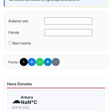
Kullanıcı adı:
Parola:
Beni hatırla
Paylaş:
Hava Durumu
☁
Ankara
NaN°C
ŞEHIR SEÇ