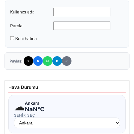
Kullanıcı adı:
Parola:
Beni hatırla
Paylaş:
Hava Durumu
☁
Ankara
NaN°C
ŞEHIR SEÇ