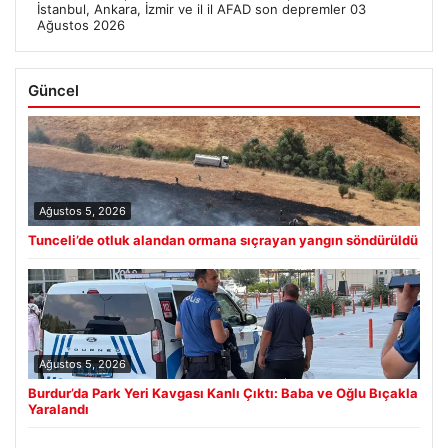
İstanbul, Ankara, İzmir ve il il AFAD son depremler 03
Ağustos 2026
Güncel
Ağustos 5, 2026
Tunceli’de otluk alandan ormana sıçrayan yangın söndürüldü
Ağustos 5, 2026
Burdur’da Park Yeri Kavgası Kanlı Çıktı: Baba ve Oğlu Bıçakla
Yaralandı