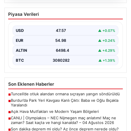
05.08.2026
Burdur’da Park Yeri Kavgası Kanlı Çıktı:
Piyasa Verileri
Baba ve Oğlu Bıçakla Yaralandı
Burdur merkezinde araç park etme konusunda yaşanan
anlaşmazlık, komşular arasında kısa sürede büyüyerek
USD
47.57
▲ +0.07%
kanlı…
EUR
54.98
▲ +0.24%
ALTIN
6498.4
▲ +4.29%
BTC
3080282
▲ +1.39%
Son Eklenen Haberler
Tunceli’de otluk alandan ormana sıçrayan yangın söndürüldü
■
Burdur’da Park Yeri Kavgası Kanlı Çıktı: Baba ve Oğlu Bıçakla
■
Yaralandı
Açık Hava Mutfakları ve Modern Yaşam Bölgeleri
■
CANLI | Olympiakos – NEC Nijmegen maç anlatımı! Maç ne
■
zaman? Saat kaçta ve hangi kanalda? – 04 Ağustos 2026
Son dakika deprem mi oldu? Az önce deprem nerede oldu?
■