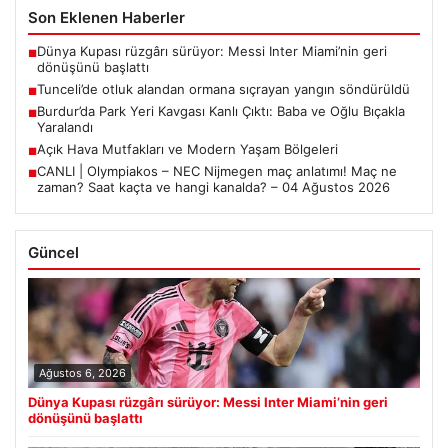
Son Eklenen Haberler
Dünya Kupası rüzgârı sürüyor: Messi Inter Miami’nin geri
■
dönüşünü başlattı
Tunceli’de otluk alandan ormana sıçrayan yangın söndürüldü
■
Burdur’da Park Yeri Kavgası Kanlı Çıktı: Baba ve Oğlu Bıçakla
■
Yaralandı
Açık Hava Mutfakları ve Modern Yaşam Bölgeleri
■
CANLI | Olympiakos – NEC Nijmegen maç anlatımı! Maç ne
■
zaman? Saat kaçta ve hangi kanalda? – 04 Ağustos 2026
Güncel
Ağustos 6, 2026
Dünya Kupası rüzgârı sürüyor: Messi Inter Miami’nin geri
dönüşünü başlattı