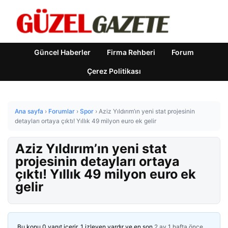
Güncel Haberler
Firma Rehberi
Forum
Çerez Politikası
Ana sayfa
›
Forumlar
›
Spor
›
Aziz Yıldırım’ın yeni stat projesinin
detayları ortaya çıktı! Yıllık 49 milyon euro ek gelir
Aziz Yıldırım’ın yeni stat
projesinin detayları ortaya
çıktı! Yıllık 49 milyon euro ek
gelir
Bu konu 0 yanıt içerir, 1 izleyen vardır ve en son
2 ay 1 hafta önce