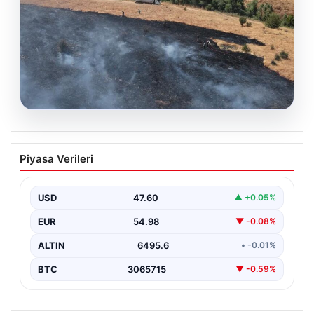
05.08.2026
Tunceli’de otluk alandan ormana
Piyasa Verileri
sıçrayan yangın söndürüldü
USD
47.60
▲ +0.05%
EUR
54.98
▼ -0.08%
ALTIN
6495.6
• -0.01%
BTC
3065715
▼ -0.59%