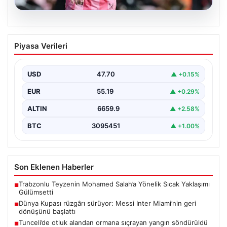
06.08.2026
Dünya Kupası rüzgârı sürüyor: Messi
Piyasa Verileri
Inter Miami’nin geri dönüşünü başlattı
Inter Miami, Leagues Cup maçında Atletico San Luis
karşısında geriye düştüğü bir mücadelede sahadan…
USD
47.70
▲ +0.15%
EUR
55.19
▲ +0.29%
ALTIN
6659.9
▲ +2.58%
BTC
3095451
▲ +1.00%
Son Eklenen Haberler
Trabzonlu Teyzenin Mohamed Salah’a Yönelik Sıcak Yaklaşımı
■
Gülümsetti
Dünya Kupası rüzgârı sürüyor: Messi Inter Miami’nin geri
■
dönüşünü başlattı
Tunceli’de otluk alandan ormana sıçrayan yangın söndürüldü
■