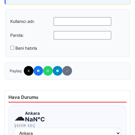
Kullanıcı adı:
Parola:
Beni hatırla
Paylaş:
Hava Durumu
☁
Ankara
NaN°C
ŞEHIR SEÇ