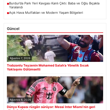
Burdur’da Park Yeri Kavgası Kanlı Çıktı: Baba ve Oğlu Bıçakla
■
Yaralandı
Açık Hava Mutfakları ve Modern Yaşam Bölgeleri
■
Güncel
Ağustos 7, 2026
Trabzonlu Teyzenin Mohamed Salah’a Yönelik Sıcak
Yaklaşımı Gülümsetti
Ağustos 6, 2026
Dünya Kupası rüzgârı sürüyor: Messi Inter Miami’nin geri