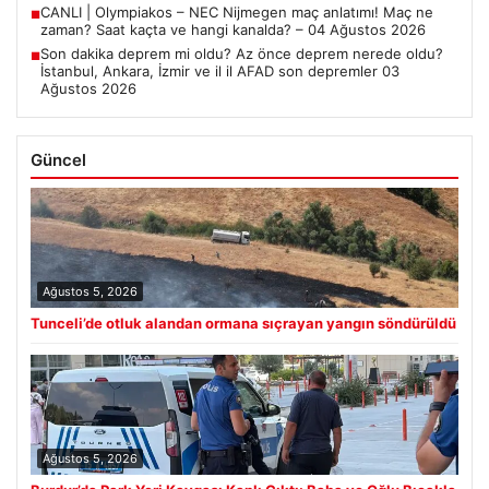
CANLI | Olympiakos – NEC Nijmegen maç anlatımı! Maç ne
■
zaman? Saat kaçta ve hangi kanalda? – 04 Ağustos 2026
Son dakika deprem mi oldu? Az önce deprem nerede oldu?
■
İstanbul, Ankara, İzmir ve il il AFAD son depremler 03
Ağustos 2026
Güncel
Ağustos 5, 2026
Tunceli’de otluk alandan ormana sıçrayan yangın söndürüldü
Ağustos 5, 2026