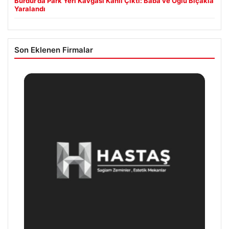
Burdur’da Park Yeri Kavgası Kanlı Çıktı: Baba ve Oğlu Bıçakla
Yaralandı
Son Eklenen Firmalar