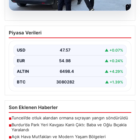
05.08.2026
Burdur’da Park Yeri Kavgası Kanlı Çıktı:
Piyasa Verileri
Baba ve Oğlu Bıçakla Yaralandı
Burdur merkezinde araç park etme konusunda yaşanan
anlaşmazlık, komşular arasında kısa sürede büyüyerek
USD
47.57
▲ +0.07%
kanlı…
EUR
54.98
▲ +0.24%
ALTIN
6498.4
▲ +4.29%
BTC
3080282
▲ +1.39%
Son Eklenen Haberler
Tunceli’de otluk alandan ormana sıçrayan yangın söndürüldü
■
Burdur’da Park Yeri Kavgası Kanlı Çıktı: Baba ve Oğlu Bıçakla
■
Yaralandı
Açık Hava Mutfakları ve Modern Yaşam Bölgeleri
■