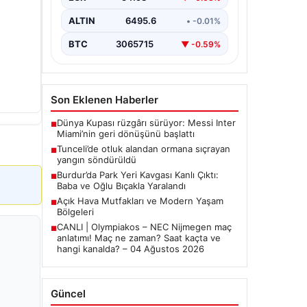
ALTIN
6495.6
• -0.01%
BTC
3065715
▼ -0.59%
Son Eklenen Haberler
Dünya Kupası rüzgârı sürüyor: Messi Inter
■
Miami’nin geri dönüşünü başlattı
Tunceli’de otluk alandan ormana sıçrayan
■
yangın söndürüldü
Burdur’da Park Yeri Kavgası Kanlı Çıktı:
■
Baba ve Oğlu Bıçakla Yaralandı
Açık Hava Mutfakları ve Modern Yaşam
■
Bölgeleri
CANLI | Olympiakos – NEC Nijmegen maç
■
anlatımı! Maç ne zaman? Saat kaçta ve
hangi kanalda? – 04 Ağustos 2026
Güncel