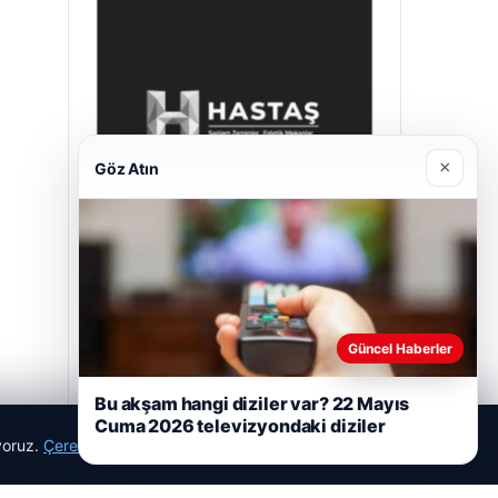
×
Göz Atın
Hastaş Beton
Mayıs 26, 2026
Güncel Haberler
Bu akşam hangi diziler var? 22 Mayıs
Cuma 2026 televizyondaki diziler
ıyoruz.
Çerez Politikamız
Reddet
Kabul Et