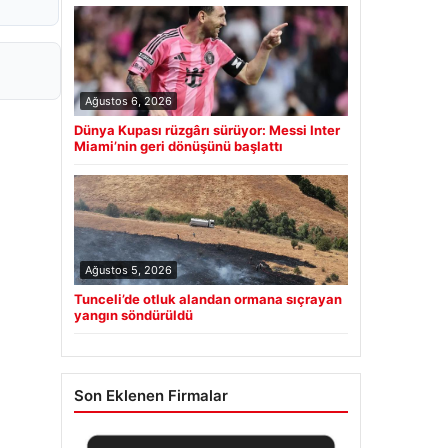
Ağustos 6, 2026
Dünya Kupası rüzgârı sürüyor: Messi Inter
Miami’nin geri dönüşünü başlattı
Ağustos 5, 2026
Tunceli’de otluk alandan ormana sıçrayan
yangın söndürüldü
Son Eklenen Firmalar