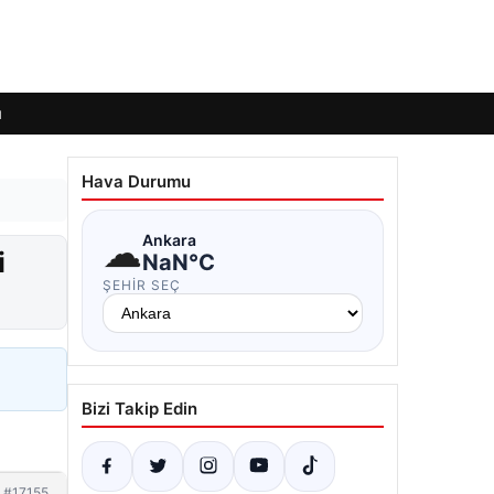
ı
Hava Durumu
☁
Ankara
i
NaN°C
ŞEHIR SEÇ
Bizi Takip Edin
#17155