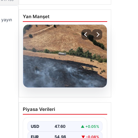
Yan Manşet
 yayın
05.08.2026
Tunceli’de otluk alandan
Piyasa Verileri
ormana sıçrayan yangın
söndürüldü
USD
47.60
▲ +0.05%
EUR
54.98
▼ -0.08%