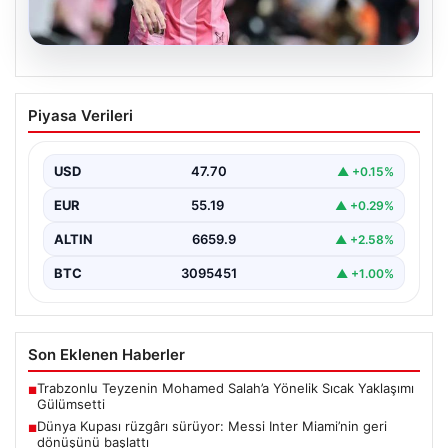
06.08.2026
Dünya Kupası rüzgârı sürüyor: Messi
Piyasa Verileri
Inter Miami’nin geri dönüşünü başlattı
Inter Miami, Leagues Cup maçında Atletico San Luis
karşısında geriye düştüğü bir mücadelede sahadan…
USD
47.70
▲ +0.15%
EUR
55.19
▲ +0.29%
ALTIN
6659.9
▲ +2.58%
BTC
3095451
▲ +1.00%
Son Eklenen Haberler
Trabzonlu Teyzenin Mohamed Salah’a Yönelik Sıcak Yaklaşımı
■
Gülümsetti
Dünya Kupası rüzgârı sürüyor: Messi Inter Miami’nin geri
■
dönüşünü başlattı