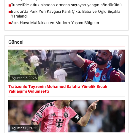
Tunceli’de otluk alandan ormana sıçrayan yangın söndürüldü
■
Burdur’da Park Yeri Kavgası Kanlı Çıktı: Baba ve Oğlu Bıçakla
■
Yaralandı
Açık Hava Mutfakları ve Modern Yaşam Bölgeleri
■
Güncel
Ağustos 7, 2026
Trabzonlu Teyzenin Mohamed Salah’a Yönelik Sıcak
Yaklaşımı Gülümsetti
Ağustos 6, 2026