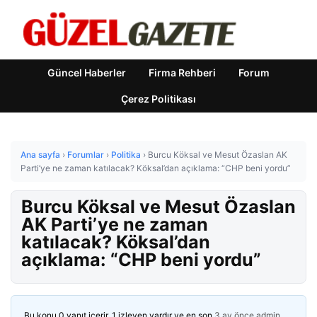
Güncel Haberler
Firma Rehberi
Forum
Çerez Politikası
Ana sayfa
›
Forumlar
›
Politika
›
Burcu Köksal ve Mesut Özaslan AK
Parti’ye ne zaman katılacak? Köksal’dan açıklama: “CHP beni yordu”
Burcu Köksal ve Mesut Özaslan
AK Parti’ye ne zaman
katılacak? Köksal’dan
açıklama: “CHP beni yordu”
Bu konu 0 yanıt içerir, 1 izleyen vardır ve en son
3 ay önce
admin