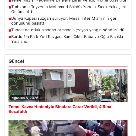
Temel Kazısı Nedeniyle Binalara Zarar Verildi, 4 Bina Boşaltıldı
■
Trabzonlu Teyzenin Mohamed Salah’a Yönelik Sıcak Yaklaşımı
■
Gülümsetti
Dünya Kupası rüzgârı sürüyor: Messi Inter Miami’nin geri
■
dönüşünü başlattı
Tunceli’de otluk alandan ormana sıçrayan yangın söndürüldü
■
Burdur’da Park Yeri Kavgası Kanlı Çıktı: Baba ve Oğlu Bıçakla
■
Yaralandı
Güncel
Ağustos 8, 2026
Temel Kazısı Nedeniyle Binalara Zarar Verildi, 4 Bina
Boşaltıldı