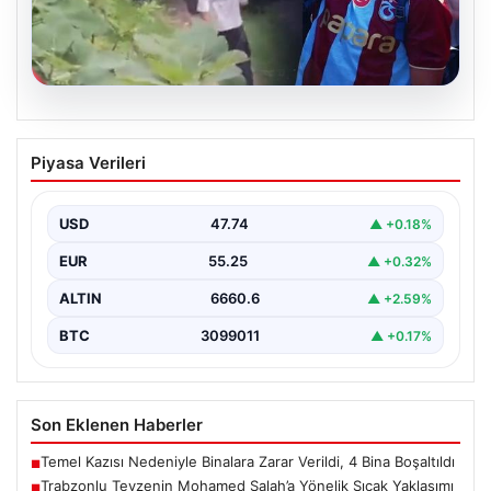
07.08.2026
Trabzonlu Teyzenin Mohamed Salah’a
Piyasa Verileri
Yönelik Sıcak Yaklaşımı Gülümsetti
Trabzonspor’un yeni transferi, dünya yıldızı Mohamed
Salah, bir reklam filmi çekimi için Trabzon'un Araklı…
USD
47.74
▲ +0.18%
EUR
55.25
▲ +0.32%
ALTIN
6660.6
▲ +2.59%
BTC
3099011
▲ +0.17%
Son Eklenen Haberler
Temel Kazısı Nedeniyle Binalara Zarar Verildi, 4 Bina Boşaltıldı
■
Trabzonlu Teyzenin Mohamed Salah’a Yönelik Sıcak Yaklaşımı
■