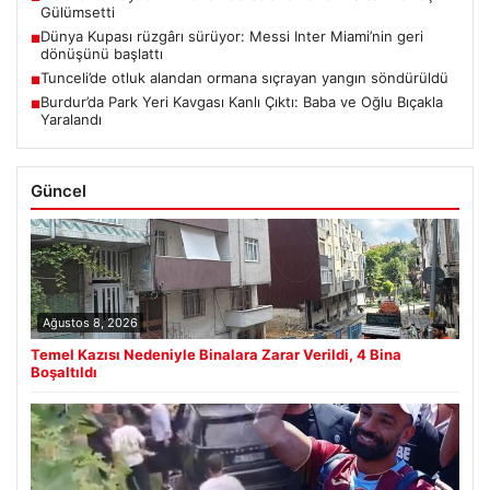
Gülümsetti
Dünya Kupası rüzgârı sürüyor: Messi Inter Miami’nin geri
■
dönüşünü başlattı
Tunceli’de otluk alandan ormana sıçrayan yangın söndürüldü
■
Burdur’da Park Yeri Kavgası Kanlı Çıktı: Baba ve Oğlu Bıçakla
■
Yaralandı
Güncel
Ağustos 8, 2026
Temel Kazısı Nedeniyle Binalara Zarar Verildi, 4 Bina
Boşaltıldı