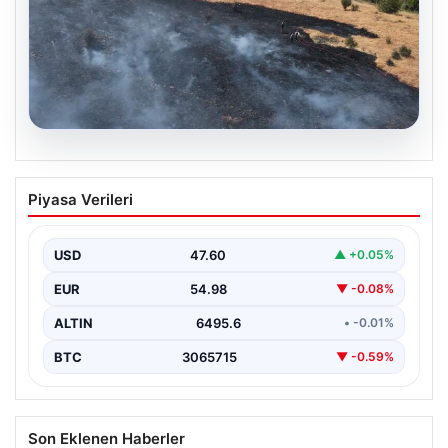
05.08.2026
Tunceli’de otluk alandan ormana
Piyasa Verileri
sıçrayan yangın söndürüldü
USD
47.60
▲ +0.05%
EUR
54.98
▼ -0.08%
ALTIN
6495.6
• -0.01%
BTC
3065715
▼ -0.59%
Son Eklenen Haberler