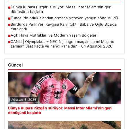
Dünya Kupası rüzgârı sürüyor: Messi Inter Miami’nin geri
■
dönüşünü başlattı
Tunceli’de otluk alandan ormana sıçrayan yangın söndürüldü
■
Burdur’da Park Yeri Kavgası Kanlı Çıktı: Baba ve Oğlu Bıçakla
■
Yaralandı
Açık Hava Mutfakları ve Modern Yaşam Bölgeleri
■
CANLI | Olympiakos – NEC Nijmegen maç anlatımı! Maç ne
■
zaman? Saat kaçta ve hangi kanalda? – 04 Ağustos 2026
Güncel
Ağustos 6, 2026
Dünya Kupası rüzgârı sürüyor: Messi Inter Miami’nin geri
dönüşünü başlattı