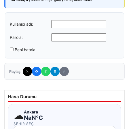
Kullanıcı adı:
Parola:
Beni hatırla
Paylaş:
Hava Durumu
☁
Ankara
NaN°C
ŞEHIR SEÇ