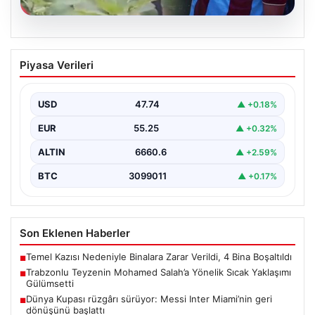
07.08.2026
Trabzonlu Teyzenin Mohamed Salah’a
Piyasa Verileri
Yönelik Sıcak Yaklaşımı Gülümsetti
Trabzonspor’un yeni transferi, dünya yıldızı Mohamed
Salah, bir reklam filmi çekimi için Trabzon'un Araklı…
USD
47.74
▲ +0.18%
EUR
55.25
▲ +0.32%
ALTIN
6660.6
▲ +2.59%
BTC
3099011
▲ +0.17%
Son Eklenen Haberler
Temel Kazısı Nedeniyle Binalara Zarar Verildi, 4 Bina Boşaltıldı
■
Trabzonlu Teyzenin Mohamed Salah’a Yönelik Sıcak Yaklaşımı
■
Gülümsetti
Dünya Kupası rüzgârı sürüyor: Messi Inter Miami’nin geri
■
dönüşünü başlattı