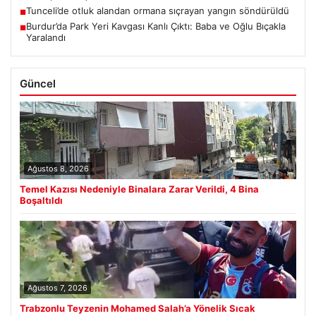
Tunceli’de otluk alandan ormana sıçrayan yangın söndürüldü
■
Burdur’da Park Yeri Kavgası Kanlı Çıktı: Baba ve Oğlu Bıçakla
■
Yaralandı
Güncel
Ağustos 8, 2026
Temel Kazısı Nedeniyle Binalara Zarar Verildi, 4 Bina
Boşaltıldı
Ağustos 7, 2026
Trabzonlu Teyzenin Mohamed Salah’a Yönelik Sıcak