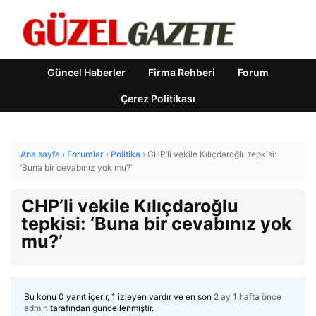
Güncel Haberler
Firma Rehberi
Forum
Çerez Politikası
Ana sayfa
›
Forumlar
›
Politika
›
CHP’li vekile Kılıçdaroğlu tepkisi:
‘Buna bir cevabınız yok mu?’
CHP’li vekile Kılıçdaroğlu
tepkisi: ‘Buna bir cevabınız yok
mu?’
Bu konu 0 yanıt içerir, 1 izleyen vardır ve en son
2 ay 1 hafta önce
admin
tarafından güncellenmiştir.