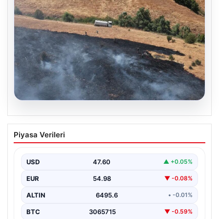
05.08.2026
Tunceli’de otluk alandan ormana
Piyasa Verileri
sıçrayan yangın söndürüldü
USD
47.60
▲ +0.05%
EUR
54.98
▼ -0.08%
ALTIN
6495.6
• -0.01%
BTC
3065715
▼ -0.59%