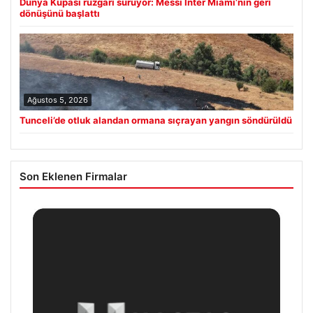
Dünya Kupası rüzgârı sürüyor: Messi Inter Miami’nin geri
dönüşünü başlattı
Ağustos 5, 2026
Tunceli’de otluk alandan ormana sıçrayan yangın söndürüldü
Son Eklenen Firmalar