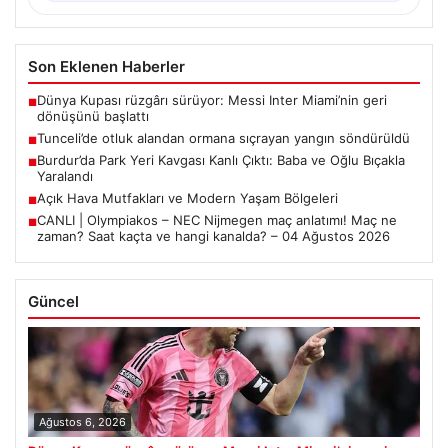
Son Eklenen Haberler
Dünya Kupası rüzgârı sürüyor: Messi Inter Miami’nin geri
■
dönüşünü başlattı
Tunceli’de otluk alandan ormana sıçrayan yangın söndürüldü
■
Burdur’da Park Yeri Kavgası Kanlı Çıktı: Baba ve Oğlu Bıçakla
■
Yaralandı
Açık Hava Mutfakları ve Modern Yaşam Bölgeleri
■
CANLI | Olympiakos – NEC Nijmegen maç anlatımı! Maç ne
■
zaman? Saat kaçta ve hangi kanalda? – 04 Ağustos 2026
Güncel
Ağustos 6, 2026