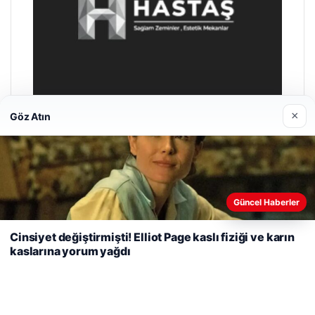
×
Göz Atın
Prenses Night Club
Nisan 29, 2026
Web sitemizi nasıl kullandığınızı daha iyi anlayabilmek,
Güncel Haberler
deneyiminizi kişiselleştirmek ve geliştirmek amacıyla çerezler
kullanıyoruz.
Çerez Politikamız
Cinsiyet değiştirmişti! Elliot Page kaslı fiziği ve karın
kaslarına yorum yağdı
Reddet
Kabul Et
© 2026 Güzel Gazete Haberleri