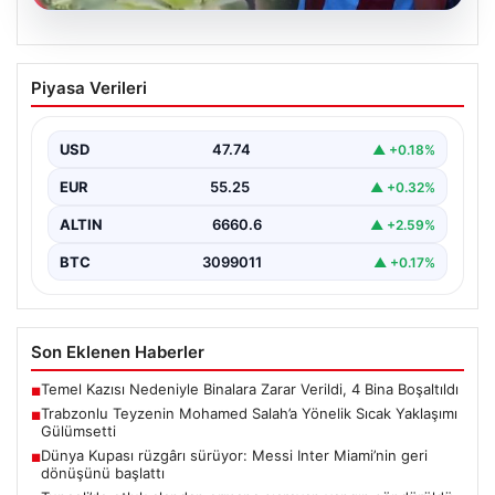
07.08.2026
Trabzonlu Teyzenin Mohamed Salah’a
Piyasa Verileri
Yönelik Sıcak Yaklaşımı Gülümsetti
Trabzonspor’un yeni transferi, dünya yıldızı Mohamed
Salah, bir reklam filmi çekimi için Trabzon'un Araklı…
USD
47.74
▲ +0.18%
EUR
55.25
▲ +0.32%
ALTIN
6660.6
▲ +2.59%
BTC
3099011
▲ +0.17%
Son Eklenen Haberler
Temel Kazısı Nedeniyle Binalara Zarar Verildi, 4 Bina Boşaltıldı
■
Trabzonlu Teyzenin Mohamed Salah’a Yönelik Sıcak Yaklaşımı
■
Gülümsetti
Dünya Kupası rüzgârı sürüyor: Messi Inter Miami’nin geri
■
dönüşünü başlattı