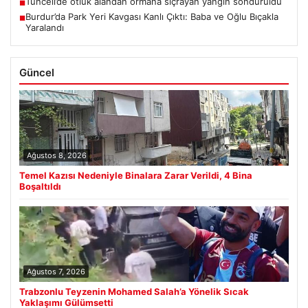
Tunceli’de otluk alandan ormana sıçrayan yangın söndürüldü
■
Burdur’da Park Yeri Kavgası Kanlı Çıktı: Baba ve Oğlu Bıçakla
■
Yaralandı
Güncel
Ağustos 8, 2026
Temel Kazısı Nedeniyle Binalara Zarar Verildi, 4 Bina
Boşaltıldı
Ağustos 7, 2026
Trabzonlu Teyzenin Mohamed Salah’a Yönelik Sıcak
Yaklaşımı Gülümsetti