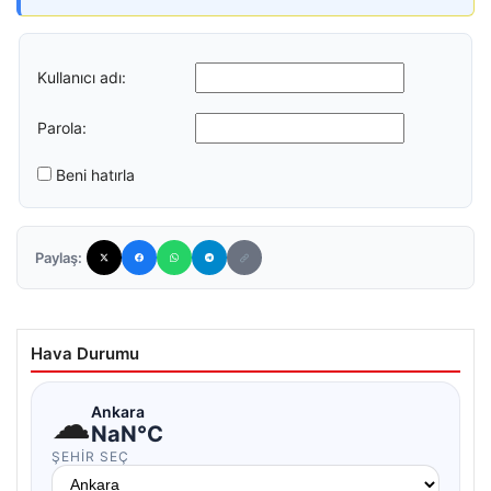
Kullanıcı adı:
Parola:
Beni hatırla
Paylaş:
Hava Durumu
☁
Ankara
NaN°C
ŞEHIR SEÇ