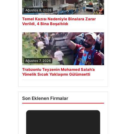
Ağustos 8, 2026
Temel Kazısı Nedeniyle Binalara Zarar
Verildi, 4 Bina Boşaltıldı
Ağustos 7, 2026
Trabzonlu Teyzenin Mohamed Salah’a
Yönelik Sıcak Yaklaşımı Gülümsetti
Son Eklenen Firmalar