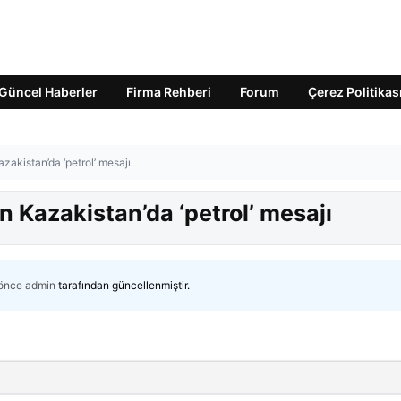
Güncel Haberler
Firma Rehberi
Forum
Çerez Politikas
akistan’da ‘petrol’ mesajı
Kazakistan’da ‘petrol’ mesajı
 önce
admin
tarafından güncellenmiştir.