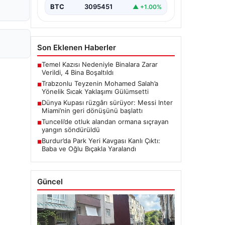
BTC
3095451
▲ +1.00%
Son Eklenen Haberler
Temel Kazısı Nedeniyle Binalara Zarar
■
Verildi, 4 Bina Boşaltıldı
Trabzonlu Teyzenin Mohamed Salah’a
■
Yönelik Sıcak Yaklaşımı Gülümsetti
Dünya Kupası rüzgârı sürüyor: Messi Inter
■
Miami’nin geri dönüşünü başlattı
Tunceli’de otluk alandan ormana sıçrayan
■
yangın söndürüldü
Burdur’da Park Yeri Kavgası Kanlı Çıktı:
■
Baba ve Oğlu Bıçakla Yaralandı
Güncel