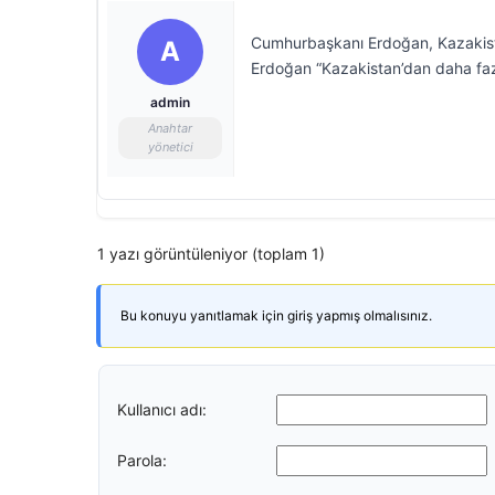
Cumhurbaşkanı Erdoğan, Kazakistan 
A
Erdoğan “Kazakistan’dan daha fazl
admin
Anahtar
yönetici
1 yazı görüntüleniyor (toplam 1)
Bu konuyu yanıtlamak için giriş yapmış olmalısınız.
Kullanıcı adı:
Parola: