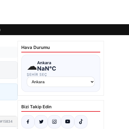
ı
Hava Durumu
☁
Ankara
NaN°C
ŞEHIR SEÇ
Bizi Takip Edin
#15834