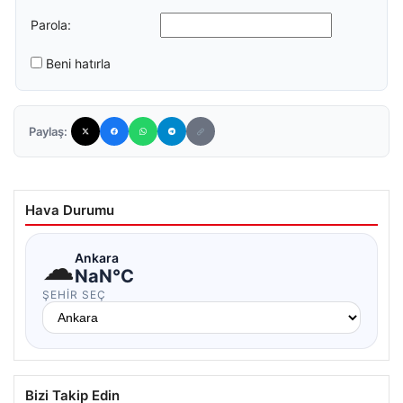
Parola:
Beni hatırla
Paylaş:
Hava Durumu
☁
Ankara
NaN°C
ŞEHIR SEÇ
Bizi Takip Edin