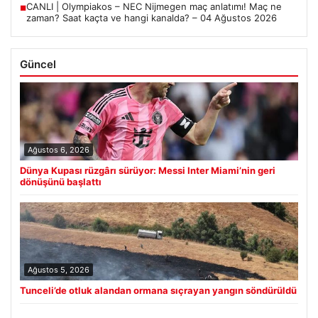
CANLI | Olympiakos – NEC Nijmegen maç anlatımı! Maç ne
■
zaman? Saat kaçta ve hangi kanalda? – 04 Ağustos 2026
Güncel
Ağustos 6, 2026
Dünya Kupası rüzgârı sürüyor: Messi Inter Miami’nin geri
dönüşünü başlattı
Ağustos 5, 2026
Tunceli’de otluk alandan ormana sıçrayan yangın söndürüldü