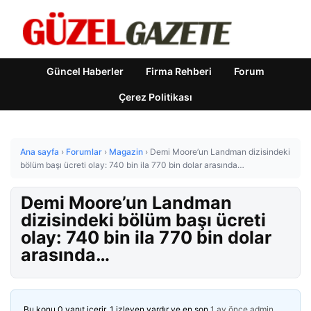
Güncel Haberler
Firma Rehberi
Forum
Çerez Politikası
Ana sayfa
›
Forumlar
›
Magazin
›
Demi Moore’un Landman dizisindeki
bölüm başı ücreti olay: 740 bin ila 770 bin dolar arasında…
Demi Moore’un Landman
dizisindeki bölüm başı ücreti
olay: 740 bin ila 770 bin dolar
arasında…
Bu konu 0 yanıt içerir, 1 izleyen vardır ve en son
1 ay önce
admin