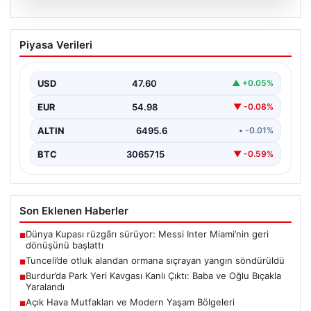
05.08.2026
Tunceli’de otluk alandan ormana
Piyasa Verileri
sıçrayan yangın söndürüldü
USD
47.60
▲ +0.05%
EUR
54.98
▼ -0.08%
ALTIN
6495.6
• -0.01%
BTC
3065715
▼ -0.59%
Son Eklenen Haberler
Dünya Kupası rüzgârı sürüyor: Messi Inter Miami’nin geri
■
dönüşünü başlattı
Tunceli’de otluk alandan ormana sıçrayan yangın söndürüldü
■
Burdur’da Park Yeri Kavgası Kanlı Çıktı: Baba ve Oğlu Bıçakla
■
Yaralandı
Açık Hava Mutfakları ve Modern Yaşam Bölgeleri
■