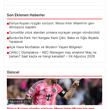
Son Eklenen Haberler
Dünya Kupası rüzgârı sürüyor: Messi Inter Miami’nin geri
■
dönüşünü başlattı
Tunceli’de otluk alandan ormana sıçrayan yangın söndürüldü
■
Burdur’da Park Yeri Kavgası Kanlı Çıktı: Baba ve Oğlu Bıçakla
■
Yaralandı
Açık Hava Mutfakları ve Modern Yaşam Bölgeleri
■
CANLI | Olympiakos – NEC Nijmegen maç anlatımı! Maç ne
■
zaman? Saat kaçta ve hangi kanalda? – 04 Ağustos 2026
Güncel
Ağustos 6, 2026
Dünya Kupası rüzgârı sürüyor: Messi Inter Miami’nin geri