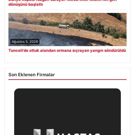
dönüşünü başlattı
Ağustos 5, 2026
Tunceli’de otluk alandan ormana sıçrayan yangın söndürüldü
Son Eklenen Firmalar