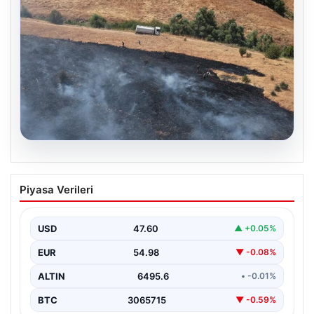
05.08.2026
Tunceli’de otluk alandan ormana
Piyasa Verileri
sıçrayan yangın söndürüldü
USD
47.60
▲ +0.05%
EUR
54.98
▼ -0.08%
ALTIN
6495.6
• -0.01%
BTC
3065715
▼ -0.59%