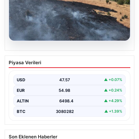
05.08.2026
Tunceli’de otluk alandan ormana
Piyasa Verileri
sıçrayan yangın söndürüldü
USD
47.57
▲ +0.07%
EUR
54.98
▲ +0.24%
ALTIN
6498.4
▲ +4.29%
BTC
3080282
▲ +1.39%
Son Eklenen Haberler