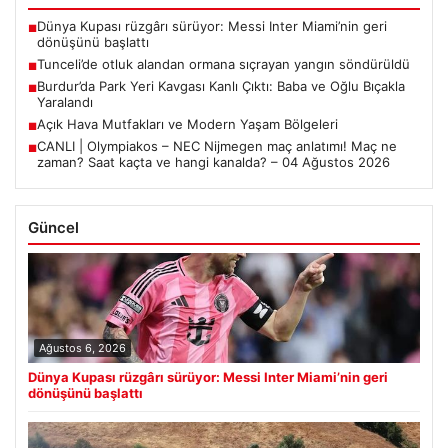
Dünya Kupası rüzgârı sürüyor: Messi Inter Miami’nin geri
■
dönüşünü başlattı
Tunceli’de otluk alandan ormana sıçrayan yangın söndürüldü
■
Burdur’da Park Yeri Kavgası Kanlı Çıktı: Baba ve Oğlu Bıçakla
■
Yaralandı
Açık Hava Mutfakları ve Modern Yaşam Bölgeleri
■
CANLI | Olympiakos – NEC Nijmegen maç anlatımı! Maç ne
■
zaman? Saat kaçta ve hangi kanalda? – 04 Ağustos 2026
Güncel
Ağustos 6, 2026
Dünya Kupası rüzgârı sürüyor: Messi Inter Miami’nin geri
dönüşünü başlattı