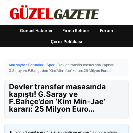
Güncel Haberler
Firma Rehberi
Forum
Çerez Politikası
Ana sayfa
›
Forumlar
›
Spor
›
Devler transfer masasında kapıştı!
G.Saray ve F.Bahçe’den ‘Kim Min-Jae’ kararı: 25 Milyon Euro…
Devler transfer masasında
kapıştı! G.Saray ve
F.Bahçe’den ‘Kim Min-Jae’
kararı: 25 Milyon Euro…
Bu konu 0 yanıt içerir, 1 izleyen vardır ve en son
1 ay önce
admin