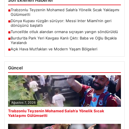
Son Eklenen Haberler
Trabzonlu Teyzenin Mohamed Salah’a Yönelik Sıcak Yaklaşımı
■
Gülümsetti
Dünya Kupası rüzgârı sürüyor: Messi Inter Miami’nin geri
■
dönüşünü başlattı
Tunceli’de otluk alandan ormana sıçrayan yangın söndürüldü
■
Burdur’da Park Yeri Kavgası Kanlı Çıktı: Baba ve Oğlu Bıçakla
■
Yaralandı
Açık Hava Mutfakları ve Modern Yaşam Bölgeleri
■
Güncel
Ağustos 7, 2026
Trabzonlu Teyzenin Mohamed Salah’a Yönelik Sıcak
Yaklaşımı Gülümsetti