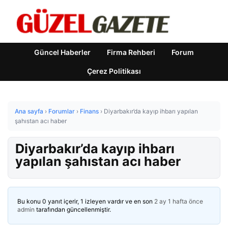
Güncel Haberler
Firma Rehberi
Forum
Çerez Politikası
Ana sayfa
›
Forumlar
›
Finans
›
Diyarbakır’da kayıp ihbarı yapılan
şahıstan acı haber
Diyarbakır’da kayıp ihbarı
yapılan şahıstan acı haber
Bu konu 0 yanıt içerir, 1 izleyen vardır ve en son
2 ay 1 hafta önce
admin
tarafından güncellenmiştir.