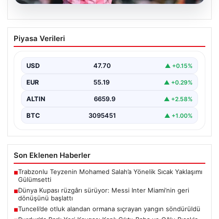
06.08.2026
Dünya Kupası rüzgârı sürüyor: Messi
Piyasa Verileri
Inter Miami’nin geri dönüşünü başlattı
Inter Miami, Leagues Cup maçında Atletico San Luis
karşısında geriye düştüğü bir mücadelede sahadan…
USD
47.70
▲ +0.15%
EUR
55.19
▲ +0.29%
ALTIN
6659.9
▲ +2.58%
BTC
3095451
▲ +1.00%
Son Eklenen Haberler
Trabzonlu Teyzenin Mohamed Salah’a Yönelik Sıcak Yaklaşımı
■
Gülümsetti
Dünya Kupası rüzgârı sürüyor: Messi Inter Miami’nin geri
■
dönüşünü başlattı
Tunceli’de otluk alandan ormana sıçrayan yangın söndürüldü
■