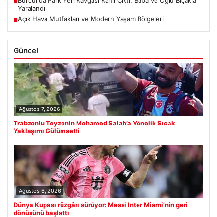
Burdur’da Park Yeri Kavgası Kanlı Çıktı: Baba ve Oğlu Bıçakla
■
Yaralandı
Açık Hava Mutfakları ve Modern Yaşam Bölgeleri
■
Güncel
Ağustos 7, 2026
Trabzonlu Teyzenin Mohamed Salah’a Yönelik Sıcak
Yaklaşımı Gülümsetti
Ağustos 6, 2026
Dünya Kupası rüzgârı sürüyor: Messi Inter Miami’nin geri
dönüşünü başlattı