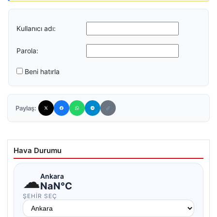
Kullanıcı adı:
Parola:
Beni hatırla
Paylaş:
Hava Durumu
☁
Ankara
NaN°C
ŞEHIR SEÇ