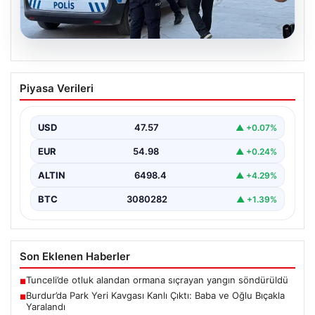
05.08.2026
Burdur’da Park Yeri Kavgası Kanlı Çıktı:
Piyasa Verileri
Baba ve Oğlu Bıçakla Yaralandı
Burdur merkezinde araç park etme konusunda yaşanan
anlaşmazlık, komşular arasında kısa sürede büyüyerek
USD
47.57
▲ +0.07%
kanlı…
EUR
54.98
▲ +0.24%
ALTIN
6498.4
▲ +4.29%
BTC
3080282
▲ +1.39%
Son Eklenen Haberler
Tunceli’de otluk alandan ormana sıçrayan yangın söndürüldü
■
Burdur’da Park Yeri Kavgası Kanlı Çıktı: Baba ve Oğlu Bıçakla
■
Yaralandı