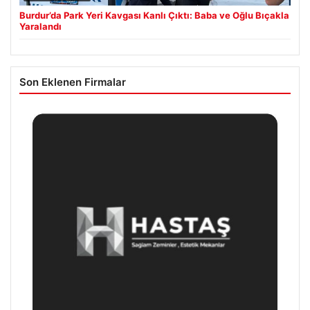
Burdur’da Park Yeri Kavgası Kanlı Çıktı: Baba ve Oğlu Bıçakla
Yaralandı
Son Eklenen Firmalar