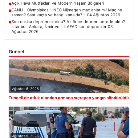
Açık Hava Mutfakları ve Modern Yaşam Bölgeleri
■
CANLI | Olympiakos – NEC Nijmegen maç anlatımı! Maç ne
■
zaman? Saat kaçta ve hangi kanalda? – 04 Ağustos 2026
Son dakika deprem mi oldu? Az önce deprem nerede oldu?
■
İstanbul, Ankara, İzmir ve il il AFAD son depremler 03
Ağustos 2026
Güncel
Ağustos 5, 2026
Tunceli’de otluk alandan ormana sıçrayan yangın söndürüldü
Ağustos 5, 2026