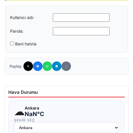
Kullanıcı adı:
Parola:
Beni hatırla
Paylaş:
Hava Durumu
☁
Ankara
NaN°C
ŞEHIR SEÇ