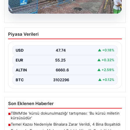
08.08.2026
Temel Kazısı Nedeniyle Binalara Zarar
Piyasa Verileri
Verildi, 4 Bina Boşaltıldı
Sultangazi ilçesinde gerçekleşen inşaat temel kazısı
sırasında ciddi hasarlar oluştu ve bu durum
USD
47.74
▲ +0.18%
sonucunda…
EUR
55.25
▲ +0.32%
ALTIN
6660.6
▲ +2.59%
BTC
3102296
▲ +0.12%
Son Eklenen Haberler
TBMM’de ‘kürsü dokunulmazlığı’ tartışması: ‘Bu kürsü milletin
■
kürsüsüdür’
Temel Kazısı Nedeniyle Binalara Zarar Verildi, 4 Bina Boşaltıldı
■