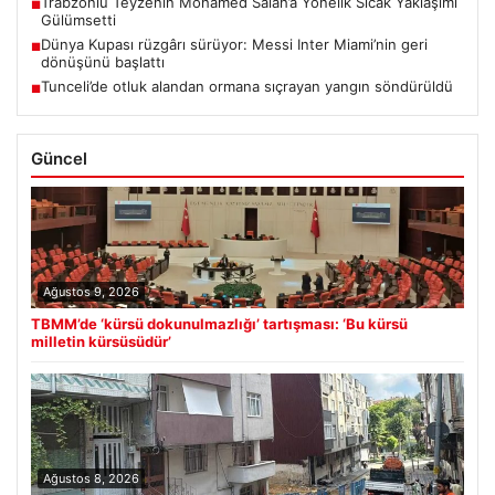
Trabzonlu Teyzenin Mohamed Salah’a Yönelik Sıcak Yaklaşımı
■
Gülümsetti
Dünya Kupası rüzgârı sürüyor: Messi Inter Miami’nin geri
■
dönüşünü başlattı
Tunceli’de otluk alandan ormana sıçrayan yangın söndürüldü
■
Güncel
Ağustos 9, 2026
TBMM’de ‘kürsü dokunulmazlığı’ tartışması: ‘Bu kürsü
milletin kürsüsüdür’
Ağustos 8, 2026