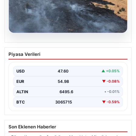
05.08.2026
Tunceli’de otluk alandan ormana
Piyasa Verileri
sıçrayan yangın söndürüldü
USD
47.60
▲ +0.05%
EUR
54.98
▼ -0.08%
ALTIN
6495.6
• -0.01%
BTC
3065715
▼ -0.59%
Son Eklenen Haberler