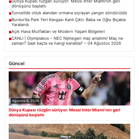
Dünya Kupası rüzgârı sürüyor: Messi Inter Miami’nin geri
■
dönüşünü başlattı
Tunceli’de otluk alandan ormana sıçrayan yangın söndürüldü
■
Burdur’da Park Yeri Kavgası Kanlı Çıktı: Baba ve Oğlu Bıçakla
■
Yaralandı
Açık Hava Mutfakları ve Modern Yaşam Bölgeleri
■
CANLI | Olympiakos – NEC Nijmegen maç anlatımı! Maç ne
■
zaman? Saat kaçta ve hangi kanalda? – 04 Ağustos 2026
Güncel
Ağustos 6, 2026
Dünya Kupası rüzgârı sürüyor: Messi Inter Miami’nin geri
dönüşünü başlattı